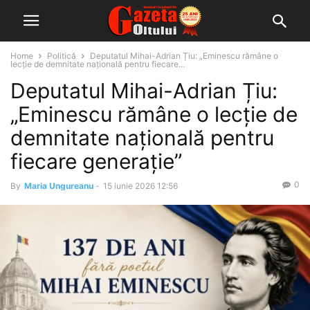
Home
Politică
Deputatul Mihai-Adrian Țiu: „Eminescu rămâne o
lecție de demnitate națională pentru fiecare...
Deputatul Mihai-Adrian Țiu:
„Eminescu rămâne o lecție de
demnitate națională pentru
fiecare generație”
0
By
Maria Ungureanu
-
15 iunie 2026 12:56