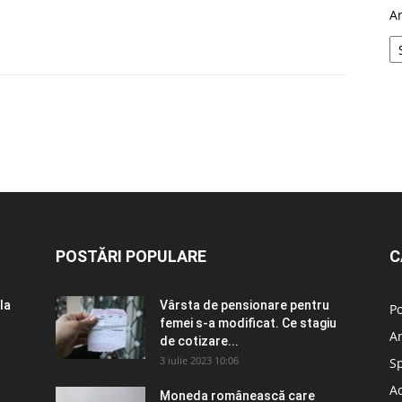
A
POSTĂRI POPULARE
C
la
Vârsta de pensionare pentru
Po
femei s-a modificat. Ce stagiu
A
de cotizare...
3 iulie 2023 10:06
S
Ad
Moneda românească care