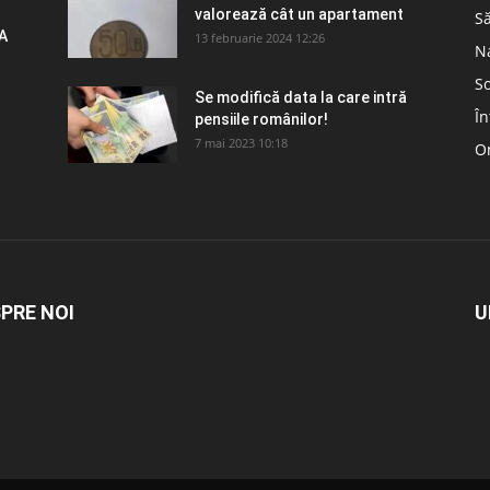
valorează cât un apartament
S
A
13 februarie 2024 12:26
N
So
Se modifică data la care intră
În
pensiile românilor!
7 mai 2023 10:18
Om
PRE NOI
U