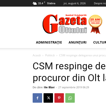
C
33.4
joi, august 6, 2026
Despre no
Slatina
Gazeta
Oltului
ADMINISTRAȚIE
ANUNȚURI
CULTU
Acasă
Politică
CSM respinge delegarea unui procu
CSM respinge de
procuror din Olt
De către
Ilie Bîzoi
-
27 septembrie 2019 06:29