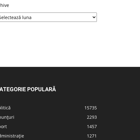
rhive
ATEGORIE POPULARĂ
litică
15735
nunțuri
2293
port
1457
ministrație
1271