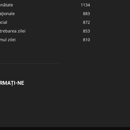
ănătate
1134
aționale
883
cial
872
trebarea zilei
853
ul zilei
810
RMAȚI-NE