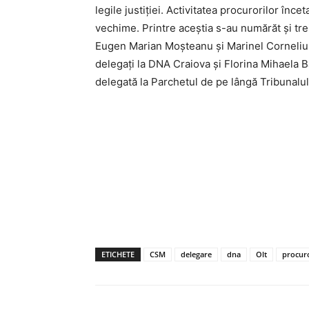
legile justiţiei. Activitatea procurorilor înc
vechime. Printre aceștia s-au numărăt și tre
Eugen Marian Moșteanu și Marinel Corneliu P
delegați la DNA Craiova și Florina Mihaela B
delegată la Parchetul de pe lângă Tribunalul
ETICHETE
CSM
delegare
dna
Olt
procur