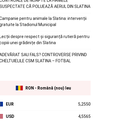
CONTROALE DE NOAPTE LA FIRMELE
SUSPECTATE CĂ POLUEAZĂ AERUL DIN SLATINA
Campanie pentru animale la Slatina: intervenții
gratuite la Stadionul Municipal
Lecții despre respect și siguranță rutieră pentru
copiii unei grădinițe din Slatina
ADEVĂRAT SAU FALS? CONTROVERSE PRIVIND
CHELTUIELILE CSM SLATINA – FOTBAL
RON - Română (nou) leu
EUR
5,2550
USD
4,5565