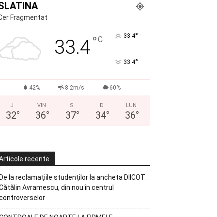
SLATINA
Cer Fragmentat
°
33.4
°
C
33.4
°
33.4
42%
8.2m/s
60%
J
VIN
S
D
LUN
32
°
36
°
37
°
34
°
36
°
Articole recente
De la reclamațiile studenților la ancheta DIICOT:
Cătălin Avramescu, din nou în centrul
controverselor