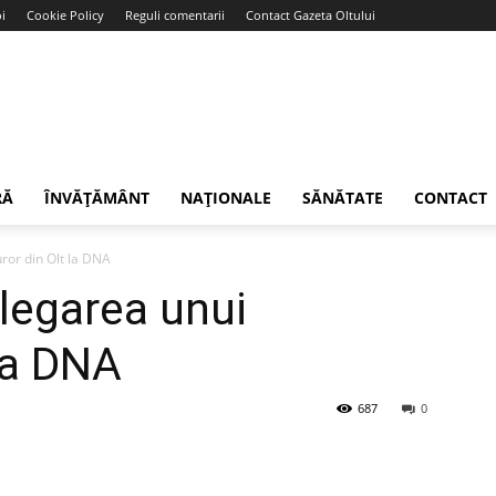
i
Cookie Policy
Reguli comentarii
Contact Gazeta Oltului
RĂ
ÎNVĂȚĂMÂNT
NAȚIONALE
SĂNĂTATE
CONTACT
ror din Olt la DNA
legarea unui
 la DNA
687
0