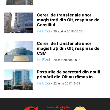
Cereri de transfer ale unor
magistraţi din Olt, respinse de
Consiliul...
Ilie Bîzoi
-
20 aprilie 2018 06:33
Cereri de transfer ale unor
magistraţi din Olt, respinse de
CSM
Ilie Bîzoi
-
29 septembrie 2017 10:18
Posturile de secretari din nouă
primării din Olt au rămas în...
Ilie Bîzoi
-
22 iunie 2017 15:08