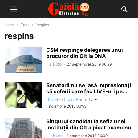
Home
Tags
Respins
respins
CSM respinge delegarea unui
procuror din Olt la DNA
Ilie Bîzoi
-
27 septembrie 2019 06:29
Senatorii nu se lasă impresionați
că șoferii care fac LIVE-uri pe...
Gazeta Oltului Redactia
-
1 noiembrie 2018 06:53
Singurul candidat la șefia unei
instituții din Olt a picat examenul
Ilie Bîzoi
-
1 octombrie 2018 06:00