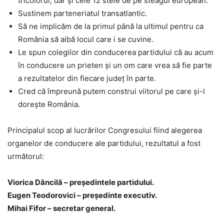
tricolorul, dar și cele 12 stele de pe steagul european.
Sustinem parteneriatul transatlantic.
Să ne implicăm de la primul până la ultimul pentru ca
România să aibă locul care i se cuvine.
Le spun colegilor din conducerea partidului că au acum
în conducere un prieten și un om care vrea să fie parte
a rezultatelor din fiecare județ în parte.
Cred că împreună putem construi viitorul pe care și-l
dorește România.
Principalul scop al lucrărilor Congresului fiind alegerea
organelor de conducere ale partidului, rezultatul a fost
următorul:
Viorica Dăncilă – pre
ș
edintele partidului.
Eugen Teodorovici – pre
ș
edinte executiv.
Mihai Fifor – secretar general.