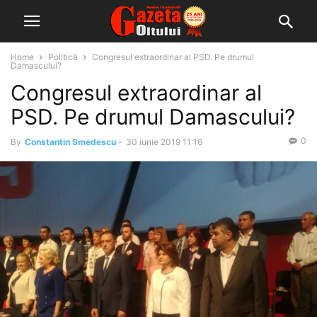
Home
Politică
Congresul extraordinar al PSD. Pe drumul
Damascului?
Congresul extraordinar al
PSD. Pe drumul Damascului?
0
By
Constantin Smedescu
-
30 iunie 2019 11:16