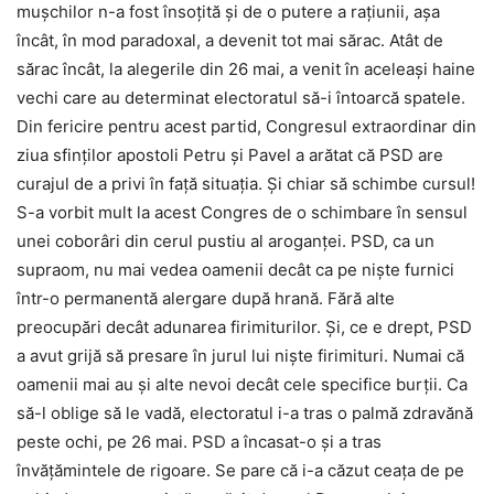
muşchilor n-a fost însoţită şi de o putere a raţiunii, aşa
încât, în mod paradoxal, a devenit tot mai sărac. Atât de
sărac încât, la alegerile din 26 mai, a venit în aceleaşi haine
vechi care au determinat electoratul să-i întoarcă spatele.
Din fericire pentru acest partid, Congresul extraordinar din
ziua sfinţilor apostoli Petru şi Pavel a arătat că PSD are
curajul de a privi în faţă situaţia. Şi chiar să schimbe cursul!
S-a vorbit mult la acest Congres de o schimbare în sensul
unei coborâri din cerul pustiu al aroganţei. PSD, ca un
supraom, nu mai vedea oamenii decât ca pe nişte furnici
într-o permanentă alergare după hrană. Fără alte
preocupări decât adunarea firimiturilor. Şi, ce e drept, PSD
a avut grijă să presare în jurul lui nişte firimituri. Numai că
oamenii mai au şi alte nevoi decât cele specifice burţii. Ca
să-l oblige să le vadă, electoratul i-a tras o palmă zdravănă
peste ochi, pe 26 mai. PSD a încasat-o şi a tras
învăţămintele de rigoare. Se pare că i-a căzut ceaţa de pe