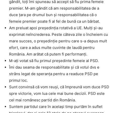
gândit, toți îmi spuneau să accept să fiu prima femeie
premier. M-am gândit că am responsabilitatea de a
duce țara pe drumul bun și responsabilitatea că o
femeie premier poate fi al fel de bună ca un bărbat.
Am preluat apoi președinția rotativă a UE. Mulți și-au
exprimat neîncrederea. Peste câteva zile o încheiem cu
mare succes, o președinție pentru care s-a depus mult
efort, care a adus multe cuvinte de laudă pentru
România. Am arătat că putem fi performanți.
M-ați votat să fiu primul președinte femeie al PSD.
Îmi dau seama de responsabilitate și că votul dvs e
strâns legat de speranța pentru a readuce PSD pe
primul loc.
Sunt convinsă că vom reuși, că împreună vom duce PSD
spre victorie, vom lua cele mai bune decizii. PSD este
cel mai românesc partid din România.
Suntem partidul care în același timp purtăm în suflet