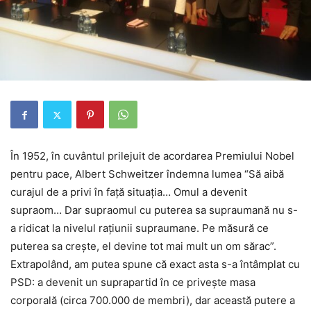
În 1952, în cuvântul prilejuit de acordarea Premiului Nobel
pentru pace, Albert Schweitzer îndemna lumea “Să aibă
curajul de a privi în faţă situaţia… Omul a devenit
supraom… Dar supraomul cu puterea sa supraumană nu s-
a ridicat la nivelul raţiunii supraumane. Pe măsură ce
puterea sa creşte, el devine tot mai mult un om sărac”.
Extrapolând, am putea spune că exact asta s-a întâmplat cu
PSD: a devenit un suprapartid în ce priveşte masa
corporală (circa 700.000 de membri), dar această putere a