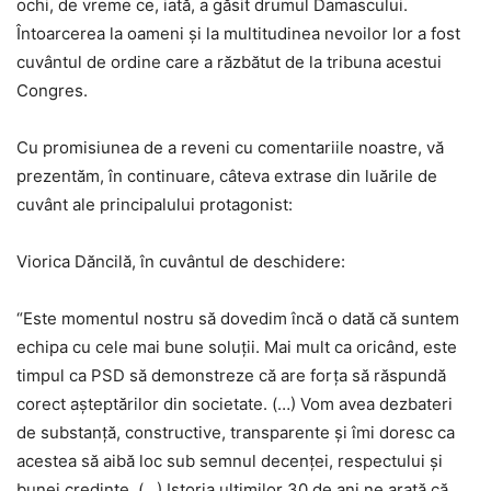
ochi, de vreme ce, iată, a găsit drumul Damascului.
Întoarcerea la oameni şi la multitudinea nevoilor lor a fost
cuvântul de ordine care a răzbătut de la tribuna acestui
Congres.
Cu promisiunea de a reveni cu comentariile noastre, vă
prezentăm, în continuare, câteva extrase din luările de
cuvânt ale principalului protagonist:
Viorica Dăncilă, în cuvântul de deschidere:
“Este momentul nostru să dovedim încă o dată că suntem
echipa cu cele mai bune soluţii. Mai mult ca oricând, este
timpul ca PSD să demonstreze că are forţa să răspundă
corect aşteptărilor din societate. (…) Vom avea dezbateri
de substanţă, constructive, transparente şi îmi doresc ca
acestea să aibă loc sub semnul decenţei, respectului şi
bunei credinţe. (…) Istoria ultimilor 30 de ani ne arată că