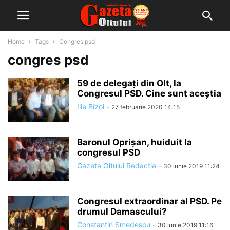
Home
Tags
Congres psd
congres psd
59 de delegați din Olt, la
Congresul PSD. Cine sunt aceștia
Ilie Bîzoi
-
27 februarie 2020 14:15
Baronul Oprișan, huiduit la
congresul PSD
Gazeta Oltului Redactia
-
30 iunie 2019 11:24
Congresul extraordinar al PSD. Pe
drumul Damascului?
Constantin Smedescu
-
30 iunie 2019 11:16