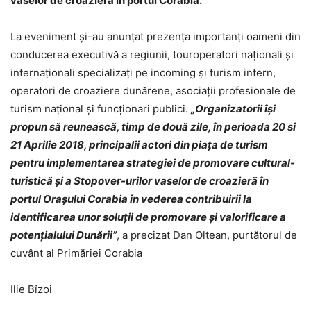
vaselor de croazieră în portul Corabia.
La eveniment și-au anunțat prezența importanți oameni din
conducerea executivă a regiunii, touroperatori naționali şi
internaţionali specializaţi pe incoming și turism intern,
operatori de croaziere dunărene, asociații profesionale de
turism național și funcţionari publici.
„
Organizatorii îşi
propun să reunească, timp de două zile, în perioada 20 si
21 Aprilie 2018,
principalii actori din piața de turism
pentru implementarea strategiei de promovare cultural-
turistică și a Stopover-urilor vaselor de croazieră în
portul Orașului Corabia în
vederea
contribuirii la
identificarea unor soluţii de promovare şi valorificare a
potenţialului Dunării
”
, a precizat Dan Oltean, purtătorul de
cuvânt al Primăriei Corabia
Ilie Bîzoi