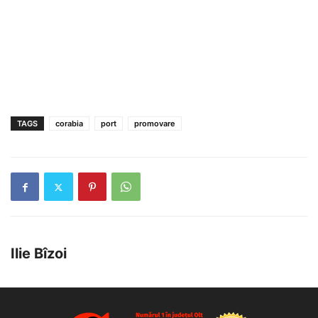
TAGS
corabia
port
promovare
Ilie Bîzoi