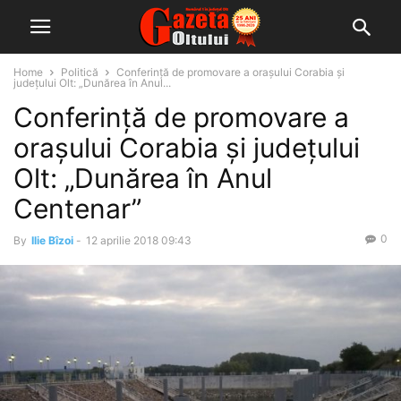
Home
Politică
Conferință de promovare a orașului Corabia și
județului Olt: „Dunărea în Anul...
Conferință de promovare a
orașului Corabia și județului
Olt: „Dunărea în Anul
Centenar”
0
By
Ilie Bîzoi
-
12 aprilie 2018 09:43