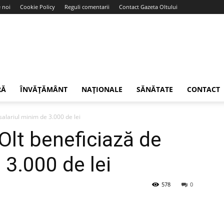
 noi
Cookie Policy
Reguli comentarii
Contact Gazeta Oltului
RĂ
ÎNVĂȚĂMÂNT
NAȚIONALE
SĂNĂTATE
CONTACT
 salariul minim de 3.000 de lei
 Olt beneficiază de
 3.000 de lei
578
0