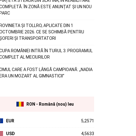
PIAȚETA STEAUA DIN SLATINA, ÎN REABILITARE
COMPLETĂ. ÎN ZONĂ ESTE ANUNȚAT ȘI UN NOU
PARC
ROVINIETA ȘI TOLLRO, APLICATE DIN 1
OCTOMBRIE 2026. CE SE SCHIMBĂ PENTRU
ȘOFERI ȘI TRANSPORTATORI
CUPA ROMÂNIEI INTRĂ ÎN TURUL 3. PROGRAMUL
COMPLET AL MECIURILOR
OMUL CARE A FOST LÂNGĂ CAMPIOANĂ: „NADIA
ERA UN MOZART AL GIMNASTICII”
RON - Română (nou) leu
EUR
5,2571
USD
4,5633