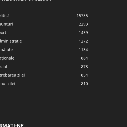
litică
15735
nunțuri
2293
port
1459
ministrație
1272
ănătate
1134
aționale
884
cial
873
trebarea zilei
854
ul zilei
810
RMAȚI-NE