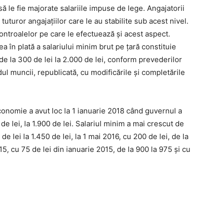
să le fie majorate salariile impuse de lege. Angajatorii
tuturor angajaţiilor care le au stabilite sub acest nivel.
controalelor pe care le efectuează şi acest aspect.
a în plată a salariului minim brut pe ţară constituie
e la 300 de lei la 2.000 de lei, conform prevederilor
dul muncii, republicată, cu modificările şi completările
conomie a avut loc la 1 ianuarie 2018 când guvernul a
de lei, la 1.900 de lei. Salariul minim a mai crescut de
 de lei la 1.450 de lei, la 1 mai 2016, cu 200 de lei, de la
015, cu 75 de lei din ianuarie 2015, de la 900 la 975 şi cu