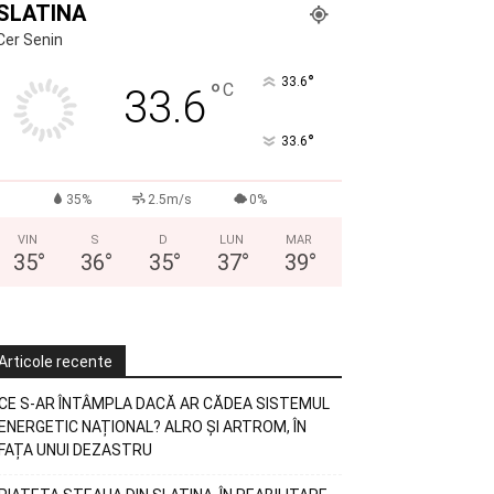
SLATINA
Cer Senin
°
33.6
°
C
33.6
°
33.6
35%
2.5m/s
0%
VIN
S
D
LUN
MAR
35
°
36
°
35
°
37
°
39
°
Articole recente
CE S-AR ÎNTÂMPLA DACĂ AR CĂDEA SISTEMUL
ENERGETIC NAȚIONAL? ALRO ȘI ARTROM, ÎN
FAȚA UNUI DEZASTRU