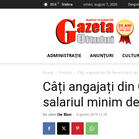
C
33.6
vineri, august 7, 2026
Despre
Slatina
Gazeta
Oltului
ADMINISTRAȚIE
ANUNȚURI
CULTU
Acasă
Politică
Câți angajați din Olt beneficiază de
Câți angajați din
salariul minim de
De către
Ilie Bîzoi
-
4 aprilie 2019 12:18