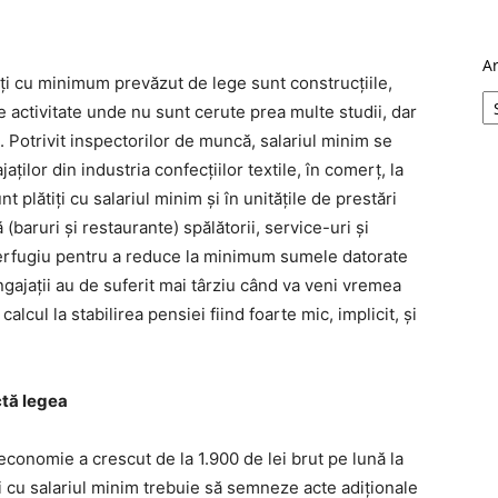
A
aţi cu minimum prevăzut de lege sunt construcțiile,
e activitate unde nu sunt cerute prea multe studii, dar
otrivit inspectorilor de muncă, salariul minim se
ilor din industria confecţiilor textile, în comerţ, la
nt plătiţi cu salariul minim şi în unităţile de prestări
 (baruri şi restaurante) spălătorii, service-uri şi
bterfugiu pentru a reduce la minimum sumele datorate
angajaţii au de suferit mai târziu când va veni vremea
 calcul la stabilirea pensiei fiind foarte mic, implicit, şi
ctă legea
economie a crescut de la 1.900 de lei brut pe lună la
tiţi cu salariul minim trebuie să semneze acte adiţionale