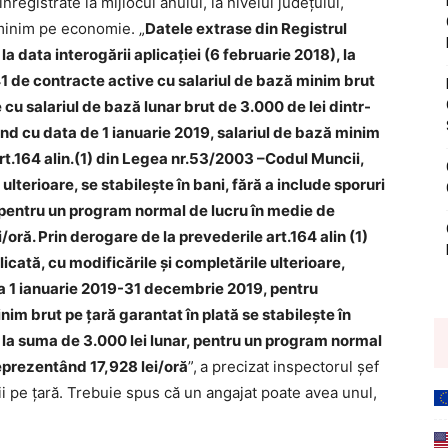
egistrate la mijlocul anului, la nivelul judeţului,
 minim pe economie. „
Datele extrase din Registrul
la data interogării aplicaţiei (6 februarie 2018), la
841 de contracte active cu salariul de bază minim brut
 cu salariul de bază lunar brut de 3.000 de lei dintr-
nd cu data de 1 ianuarie 2019, salariul de bază minim
art.164 alin.(1) din Legea nr.53/2003 –Codul Muncii,
ulterioare, se stabilește în bani, fără a include sporuri
r, pentru un program normal de lucru în medie de
oră. Prin derogare de la prevederile art.164 alin (1)
ată, cu modificările și completările ulterioare,
da 1 ianuarie 2019-31 decembrie 2019, pentru
nim brut pe țară garantat în plată se stabilește în
i, la suma de 3.000 lei lunar, pentru un program normal
reprezentând 17,928 lei/oră
”,
a precizat inspectorul șef
i pe ţară. Trebuie spus că un angajat poate avea unul,