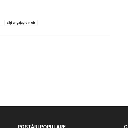
m
câți angajați din olt
POSTĂRI POPULARE
C