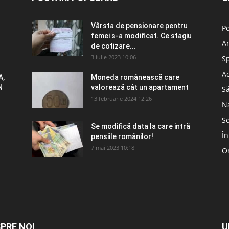
Vârsta de pensionare pentru
Po
femei s-a modificat. Ce stagiu
A
de cotizare...
3 iulie 2023 10:06
S
Ad
A,
Moneda românească care
N
valorează cât un apartament
S
13 februarie 2024 12:26
N
So
Se modifică data la care intră
În
pensiile românilor!
7 mai 2023 10:18
Om
PRE NOI
U