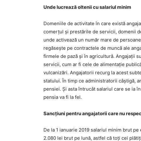
Unde lucrează oltenii cu salariul minim
Domeniile de activitate în care există angaj
comerţul şi prestările de servicii, domenii d
unde activează un număr mare de persoane. P
regăseşte pe contractele de muncă ale angajaţ
firmele de pază şi în agricultură. Angajaţii su
servicii, cum ar fi cele de alimentaţie publică
vulcanizări. Angajatorii recurg la acest su
statului. În timp ce administratorii câştigă, 
pensiei. Şi asta întrucât salariul care se ia în
pensia va fi la fel.
Sancţiuni pentru angajatorii care nu respe
De la 1 ianuarie 2019 salariul minim brut pe 
2.080 lei brut pe lună, astfel că toţi cei plă