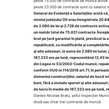
peste 75.000 de contracte de muncă active înr
peste 23.500 de contracte sunt cu salariul
General de Evidenţă a Salariaţilor arată că, 
nivelul judeţului Olt erau înregistrate 20.
de 2.080 de lei și 2.728 de contracte active
un număr total de 75.831 contracte. Începâ
brut pe țară garantat în plată, prevăzut la 
republicată, cu modificările și completările 
și alte adaosuri, la suma de 2.080 lei luna
167,333 ore pe lună, reprezentând 12,43 lei/
din Legea nr.53/2003-Codul muncii, republic
conform OUG nr.114/2018 art.71, în perioa
domeniul construcțiilor, salariul de bază mi
bani, fără a include sporuri și alte adaosur
de lucru în medie de 167,333 ore pe lună, 
Dantes Nicolae Bratu, șeful Inspecţiei Munci
două sau chiar trei contracte de muncă.