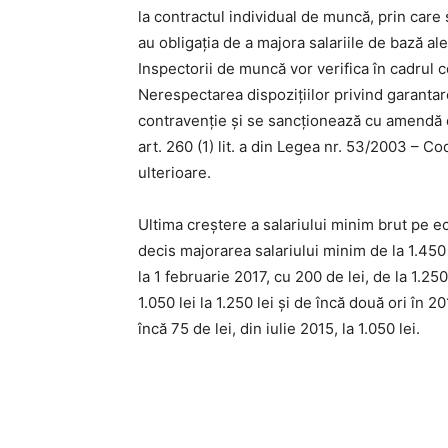
la contractul individual de muncă, prin care 
au obligaţia de a majora salariile de bază ale 
Inspectorii de muncă vor verifica în cadrul 
Nerespectarea dispoziţiilor privind garantare
contravenţie şi se sancţionează cu amendă d
art. 260 (1) lit. a din Legea nr. 53/2003 – Co
ulterioare.
Ultima creştere a salariului minim brut pe e
decis majorarea salariului minim de la 1.450 
la 1 februarie 2017, cu 200 de lei, de la 1.250
1.050 lei la 1.250 lei și de încă două ori în 2
încă 75 de lei, din iulie 2015, la 1.050 lei.