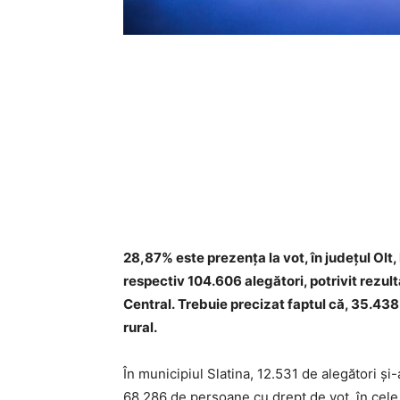
28,87% este prezența la vot, în județul Olt, 
respectiv 104.606 alegători, potrivit rezult
Central. Trebuie precizat faptul că, 35.438
rural.
În municipiul Slatina, 12.531 de alegători ș
68.286 de persoane cu drept de vot, în cele 4