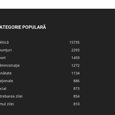
ATEGORIE POPULARĂ
litică
15735
nunțuri
2293
port
1459
ministrație
1272
ănătate
1134
aționale
886
cial
873
trebarea zilei
854
ul zilei
810