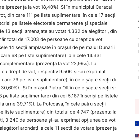
re (prezența la vot 18,40%). Și în municipiul Caracal
t, din care 111 pe liste suplimentare, în cele 17 secții
scriși pe listele electorale permanente și speciale
ele 13 secții amenajate au votat 4.332 de alegători, din
măr total de 17.003 de persoane cu drept de vot
cele 14 secții amplasate în orașul de pe malul Dunării
care 68 pe liste suplimentare) din cele 14.331
i complementare (prezența la vot 22,99%). La
i cu drept de vot, respectiv 9.506, și-au exprimat
 care 79 pe liste suplimentare), în cele șapte secții de
30,60%). Și în orașul Piatra Olt în cele șapte secții s-
 pe liste suplimentare) din cei 5.187 înscriși pe listele
la urne 39,71%). La Potcoava, în cele patru secții
 liste suplimentare) din totalul de 4.747 (prezența la
ști, 3.240 de persoane și-au exprimat opțiunea de vot
alegători arondați la cele 11 secții de votare (prezența