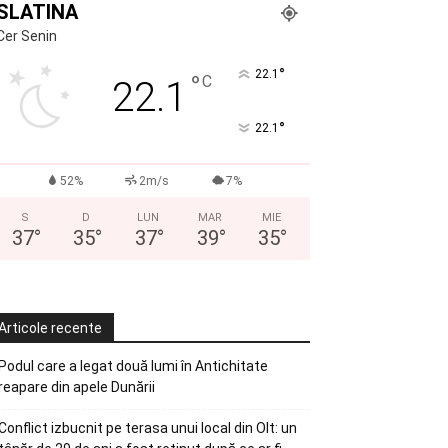
SLATINA
Cer Senin
°
22.1
°
C
22.1
°
22.1
52%
2m/s
7%
S
D
LUN
MAR
MIE
37
°
35
°
37
°
39
°
35
°
Articole recente
Podul care a legat două lumi în Antichitate
reapare din apele Dunării
Conflict izbucnit pe terasa unui local din Olt: un