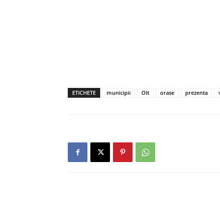
ETICHETE
municipii
Olt
orase
prezenta