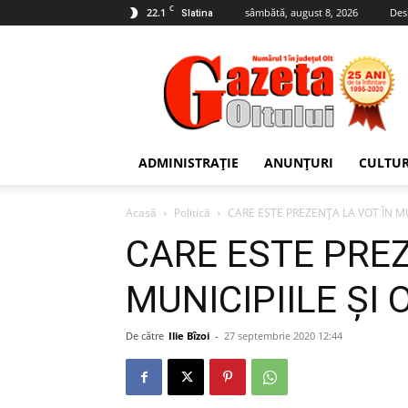
C
22.1
sâmbătă, august 8, 2026
Des
Slatina
Gazeta
Oltului
ADMINISTRAȚIE
ANUNȚURI
CULTU
Acasă
Politică
CARE ESTE PREZENȚA LA VOT ÎN MU
CARE ESTE PREZ
MUNICIPIILE ȘI 
De către
Ilie Bîzoi
-
27 septembrie 2020 12:44