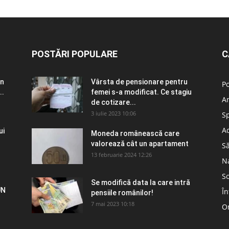
POSTĂRI POPULARE
C
în
Vârsta de pensionare pentru
Po
..
femei s-a modificat. Ce stagiu
A
de cotizare...
3 iulie 2023 10:06
S
Ad
ui
Moneda românească care
valorează cât un apartament
S
13 februarie 2024 12:26
N
So
Se modifică data la care intră
UN
În
pensiile românilor!
7 mai 2023 10:18
Om