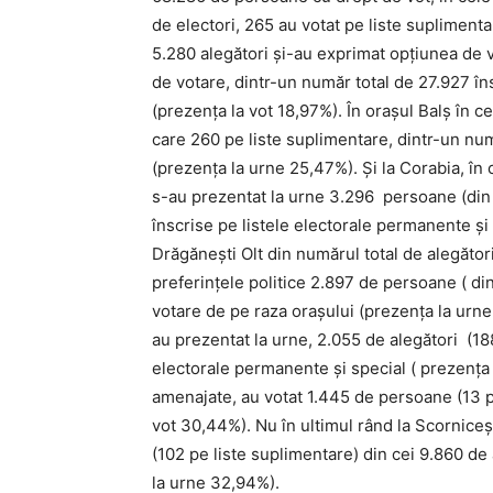
de electori, 265 au votat pe liste suplimenta
5.280 alegători și-au exprimat opțiunea de vo
de votare, dintr-un număr total de 27.927 în
(prezența la vot 18,97%). În orașul Balș în c
care 260 pe liste suplimentare, dintr-un nu
(prezența la urne 25,47%). Și la Corabia, în 
s-au prezentat la urne 3.296 persoane (din 
înscrise pe listele electorale permanente ș
Drăgănești Olt din numărul total de alegător
preferințele politice 2.897 de persoane ( din
votare de pe raza orașului (prezența la urne 
au prezentat la urne, 2.055 de alegători (188
electorale permanente și special ( prezența 
amenajate, au votat 1.445 de persoane (13 pe
vot 30,44%). Nu în ultimul rând la Scornice
(102 pe liste suplimentare) din cei 9.860 de 
la urne 32,94%).