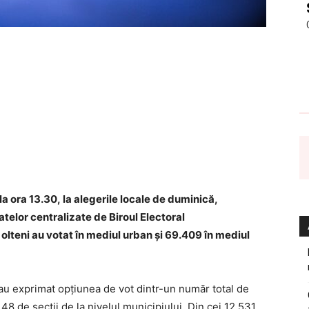
la ora 13.30, la alegerile locale de duminică,
atelor centralizate de Biroul Electoral
 olteni au votat în mediul urban și 69.409 în mediul
i-au exprimat opțiunea de vot dintr-un număr total de
8 de secții de la nivelul municipiului. Din cei 12.531