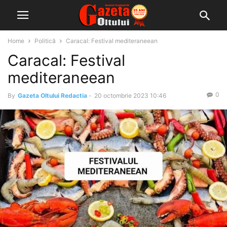
Home
Politică
Caracal: Festival mediteraneean
Caracal: Festival
mediteraneean
0
By
Gazeta Oltului Redactia
-
20 octombrie 2023 10:46