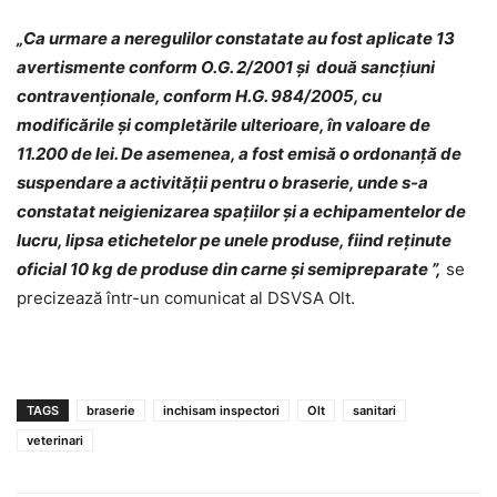
„
Ca urmare a neregulilor constatate au fost aplicate
13
avertismente
conform O.G. 2/2001 şi două
sancțiun
i
contravențional
e, conform H.G. 984/2005, cu
modificările şi completările ulterioare,
în valoare de
11.2
00 de lei
. De asemenea, a fost emisă o ordonanţă de
suspendare a activităţii pentru o braserie, unde s-a
constatat neigienizarea spaţiilor şi a echipamentelor de
lucru, lipsa etichetelor pe unele produse, fiind reţinute
oficial 10 kg de produse din carne şi semipreparate
”,
se
precizează într-un comunicat al DSVSA Olt.
TAGS
braserie
inchisam inspectori
Olt
sanitari
veterinari