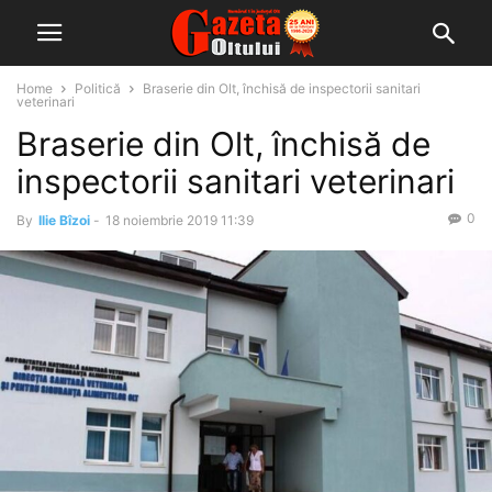
Home
Politică
Braserie din Olt, închisă de inspectorii sanitari
veterinari
Braserie din Olt, închisă de
inspectorii sanitari veterinari
0
By
Ilie Bîzoi
-
18 noiembrie 2019 11:39