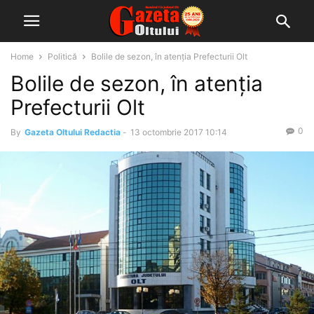
Home
Politică
Bolile de sezon, în atenția Prefecturii Olt
Bolile de sezon, în atenția
Prefecturii Olt
0
By
Gazeta Oltului Redactia
-
13 octombrie 2017 10:14