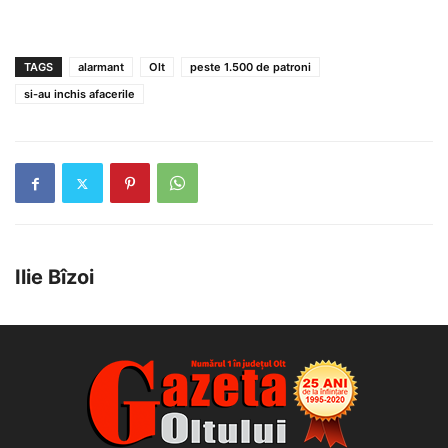
TAGS
alarmant
Olt
peste 1.500 de patroni
si-au inchis afacerile
Ilie Bîzoi