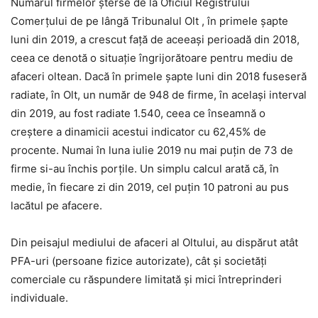
Numărul firmelor şterse de la Oficiul Registrului
Comerţului de pe lângă Tribunalul Olt , în primele șapte
luni din 2019, a crescut faţă de aceeași perioadă din 2018,
ceea ce denotă o situație îngrijorătoare pentru mediu de
afaceri oltean. Dacă în primele șapte luni din 2018 fuseseră
radiate, în Olt, un număr de 948 de firme, în același interval
din 2019, au fost radiate 1.540, ceea ce înseamnă o
creștere a dinamicii acestui indicator cu 62,45% de
procente. Numai în luna iulie 2019 nu mai puţin de 73 de
firme si-au închis porţile. Un simplu calcul arată că, în
medie, în fiecare zi din 2019, cel puțin 10 patroni au pus
lacătul pe afacere.
Din peisajul mediului de afaceri al Oltului, au dispărut atât
PFA-uri (persoane fizice autorizate), cât şi societăţi
comerciale cu răspundere limitată şi mici întreprinderi
individuale.