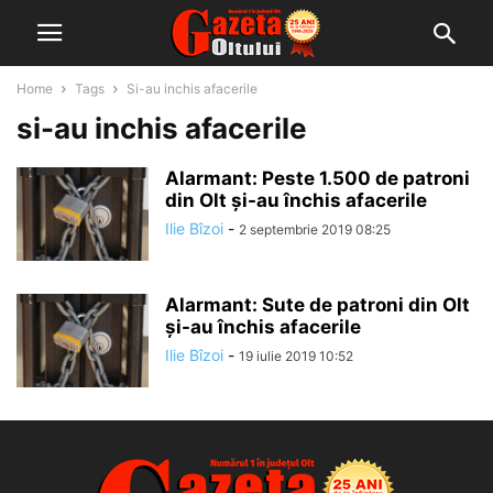
Home
Tags
Si-au inchis afacerile
si-au inchis afacerile
Alarmant: Peste 1.500 de patroni
din Olt și-au închis afacerile
Ilie Bîzoi
-
2 septembrie 2019 08:25
Alarmant: Sute de patroni din Olt
și-au închis afacerile
Ilie Bîzoi
-
19 iulie 2019 10:52