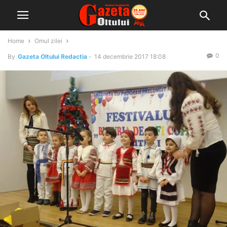
Home
Omul zilei
0
By
Gazeta Oltului Redactia
-
14 decembrie 2017 18:08