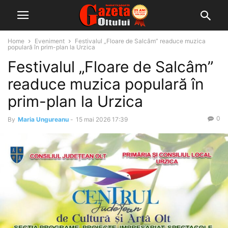
Home
Eveniment
Festivalul „Floare de Salcâm” readuce muzica
populară în prim-plan la Urzica
Festivalul „Floare de Salcâm”
readuce muzica populară în
prim-plan la Urzica
0
By
Maria Ungureanu
-
15 mai 2026 17:39