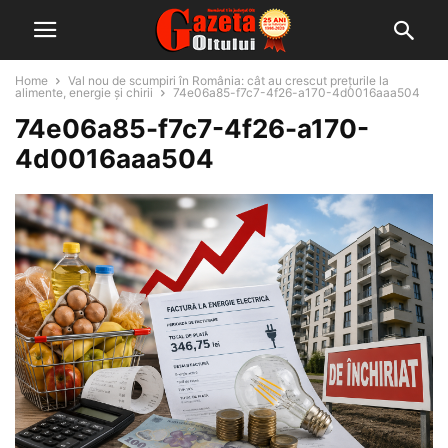
Home
Val nou de scumpiri în România: cât au crescut prețurile la
alimente, energie și chirii
74e06a85-f7c7-4f26-a170-4d0016aaa504
74e06a85-f7c7-4f26-a170-
4d0016aaa504