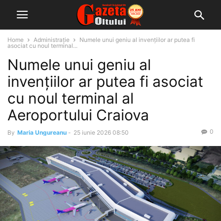
Home
Administrație
Numele unui geniu al invențiilor ar putea fi
asociat cu noul terminal...
Numele unui geniu al
invențiilor ar putea fi asociat
cu noul terminal al
Aeroportului Craiova
0
By
Maria Ungureanu
-
25 iunie 2026 08:50