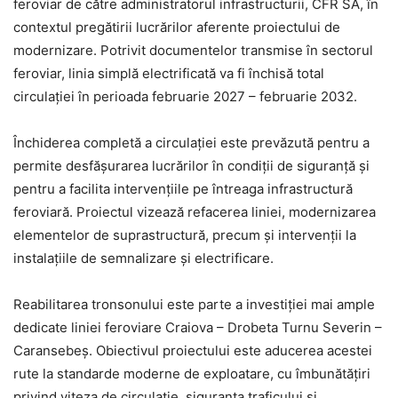
feroviar de către administratorul infrastructurii, CFR SA, în
contextul pregătirii lucrărilor aferente proiectului de
modernizare. Potrivit documentelor transmise în sectorul
feroviar, linia simplă electrificată va fi închisă total
circulației în perioada februarie 2027 – februarie 2032.
Închiderea completă a circulației este prevăzută pentru a
permite desfășurarea lucrărilor în condiții de siguranță și
pentru a facilita intervențiile pe întreaga infrastructură
feroviară. Proiectul vizează refacerea liniei, modernizarea
elementelor de suprastructură, precum și intervenții la
instalațiile de semnalizare și electrificare.
Reabilitarea tronsonului este parte a investiției mai ample
dedicate liniei feroviare Craiova – Drobeta Turnu Severin –
Caransebeș. Obiectivul proiectului este aducerea acestei
rute la standarde moderne de exploatare, cu îmbunătățiri
privind viteza de circulație, siguranța traficului și