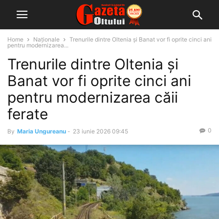
Home
Naționale
Trenurile dintre Oltenia și Banat vor fi oprite cinci ani
pentru modernizarea...
Trenurile dintre Oltenia și
Banat vor fi oprite cinci ani
pentru modernizarea căii
ferate
0
By
Maria Ungureanu
-
23 iunie 2026 09:45