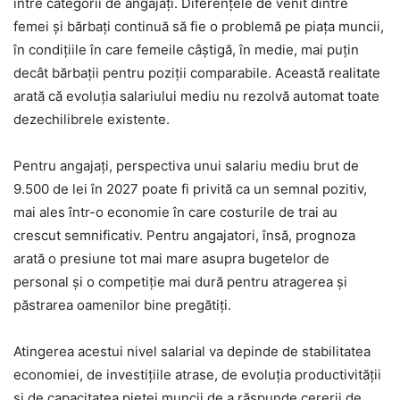
între categorii de angajați. Diferențele de venit dintre
femei și bărbați continuă să fie o problemă pe piața muncii,
în condițiile în care femeile câștigă, în medie, mai puțin
decât bărbații pentru poziții comparabile. Această realitate
arată că evoluția salariului mediu nu rezolvă automat toate
dezechilibrele existente.
Pentru angajați, perspectiva unui salariu mediu brut de
9.500 de lei în 2027 poate fi privită ca un semnal pozitiv,
mai ales într-o economie în care costurile de trai au
crescut semnificativ. Pentru angajatori, însă, prognoza
arată o presiune tot mai mare asupra bugetelor de
personal și o competiție mai dură pentru atragerea și
păstrarea oamenilor bine pregătiți.
Atingerea acestui nivel salarial va depinde de stabilitatea
economiei, de investițiile atrase, de evoluția productivității
și de capacitatea pieței muncii de a răspunde cererii de