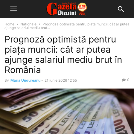
Home
Naționale
Prognoză optimistă pentru piața muncii: cât ar putea
ajunge salariul mediu brut...
Prognoză optimistă pentru
piața muncii: cât ar putea
ajunge salariul mediu brut în
România
0
By
Maria Ungureanu
-
21 iunie 2026 12:55