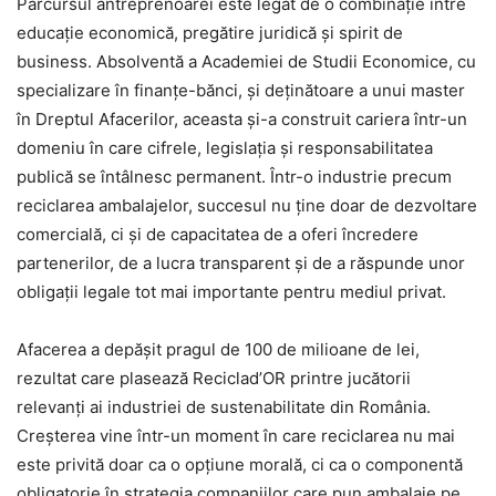
Parcursul antreprenoarei este legat de o combinație între
educație economică, pregătire juridică și spirit de
business. Absolventă a Academiei de Studii Economice, cu
specializare în finanțe-bănci, și deținătoare a unui master
în Dreptul Afacerilor, aceasta și-a construit cariera într-un
domeniu în care cifrele, legislația și responsabilitatea
publică se întâlnesc permanent. Într-o industrie precum
reciclarea ambalajelor, succesul nu ține doar de dezvoltare
comercială, ci și de capacitatea de a oferi încredere
partenerilor, de a lucra transparent și de a răspunde unor
obligații legale tot mai importante pentru mediul privat.
Afacerea a depășit pragul de 100 de milioane de lei,
rezultat care plasează Reciclad’OR printre jucătorii
relevanți ai industriei de sustenabilitate din România.
Creșterea vine într-un moment în care reciclarea nu mai
este privită doar ca o opțiune morală, ci ca o componentă
obligatorie în strategia companiilor care pun ambalaje pe