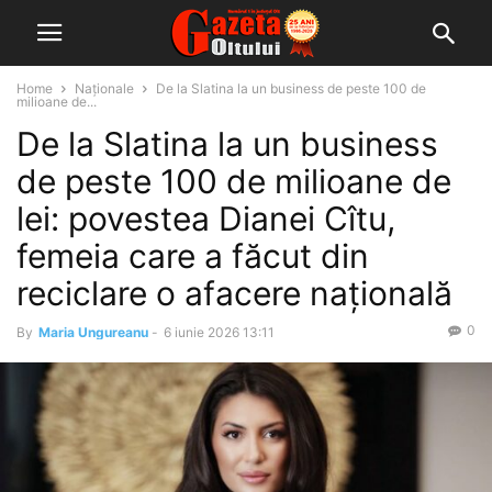
Home
Naționale
De la Slatina la un business de peste 100 de
milioane de...
De la Slatina la un business
de peste 100 de milioane de
lei: povestea Dianei Cîtu,
femeia care a făcut din
reciclare o afacere națională
0
By
Maria Ungureanu
-
6 iunie 2026 13:11