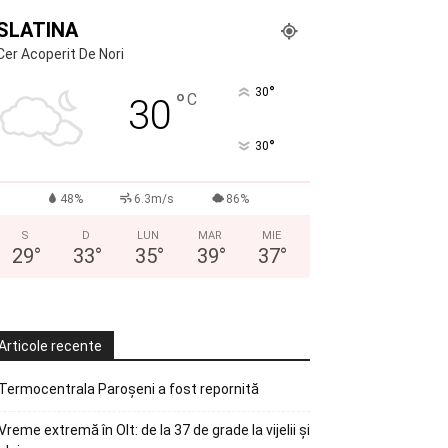
SLATINA
Cer Acoperit De Nori
°
30
°
C
30
°
30
48%
6.3m/s
86%
S
D
LUN
MAR
MIE
29
°
33
°
35
°
39
°
37
°
Articole recente
Termocentrala Paroșeni a fost repornită
Vreme extremă în Olt: de la 37 de grade la vijelii și