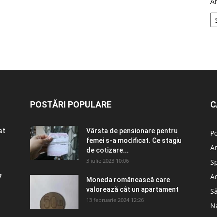
A
POSTĂRI POPULARE
C
st
Vârsta de pensionare pentru
Po
femei s-a modificat. Ce stagiu
A
de cotizare...
3 iulie 2023 10:06
S
Ad
7
Moneda românească care
valorează cât un apartament
S
13 februarie 2024 12:26
N