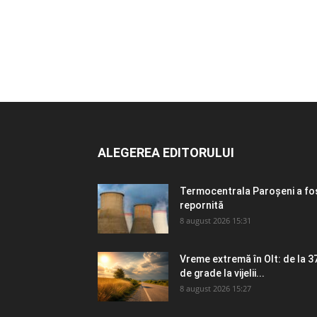
ALEGEREA EDITORULUI
Termocentrala Paroșeni a fo
repornită
8 august 2026 15:31
Vreme extremă în Olt: de la 3
de grade la vijelii...
8 august 2026 15:27