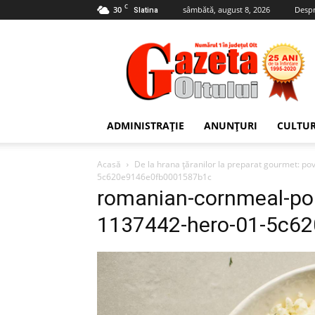
C
30
sâmbătă, august 8, 2026
Despr
Slatina
Gazeta
Oltului
ADMINISTRAȚIE
ANUNȚURI
CULTU
Acasă
De la hrana țăranilor la preparat gourmet: pov
5c620e9146e0fb0001587b1c
romanian-cornmeal-por
1137442-hero-01-5c6