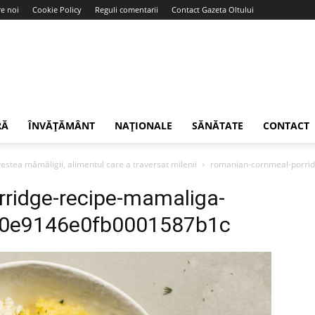
e noi
Cookie Policy
Reguli comentarii
Contact Gazeta Oltului
RĂ
ÎNVĂȚĂMÂNT
NAȚIONALE
SĂNĂTATE
CONTACT
estea mămăligii, alimentul care a traversat milenii
romanian-cornmeal-porri
ridge-recipe-mamaliga-
20e9146e0fb0001587b1c