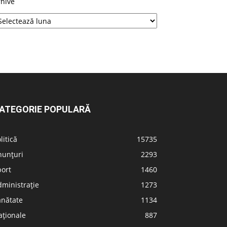
rhive
ATEGORIE POPULARĂ
litică
15735
nunțuri
2293
port
1460
ministrație
1273
ănătate
1134
aționale
887