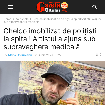
Home
Naționale
Cheloo imobilizat de polițiști la spital! Artistul a ajuns
sub supraveghere medicală
Cheloo imobilizat de polițiști
la spital! Artistul a ajuns sub
supraveghere medicală
0
By
Maria Ungureanu
-
20 iunie 2026 00:22