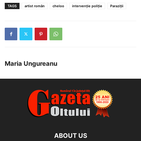
TAGS
artist român
cheloo
intervenție poliție
Paraziții
Maria Ungureanu
ABOUT US