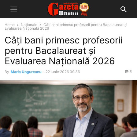
Home
Naționale
Câți bani primesc profesorii pentru Bacalaureat și
Evaluarea Națională 2026
Câți bani primesc profesorii
pentru Bacalaureat și
Evaluarea Națională 2026
0
By
Maria Ungureanu
-
22 iunie 2026 09:36