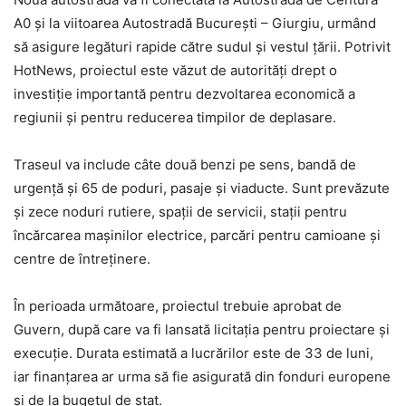
A0 și la viitoarea Autostradă București – Giurgiu, urmând
să asigure legături rapide către sudul și vestul țării. Potrivit
HotNews, proiectul este văzut de autorități drept o
investiție importantă pentru dezvoltarea economică a
regiunii și pentru reducerea timpilor de deplasare.
Traseul va include câte două benzi pe sens, bandă de
urgență și 65 de poduri, pasaje și viaducte. Sunt prevăzute
și zece noduri rutiere, spații de servicii, stații pentru
încărcarea mașinilor electrice, parcări pentru camioane și
centre de întreținere.
În perioada următoare, proiectul trebuie aprobat de
Guvern, după care va fi lansată licitația pentru proiectare și
execuție. Durata estimată a lucrărilor este de 33 de luni,
iar finanțarea ar urma să fie asigurată din fonduri europene
și de la bugetul de stat.