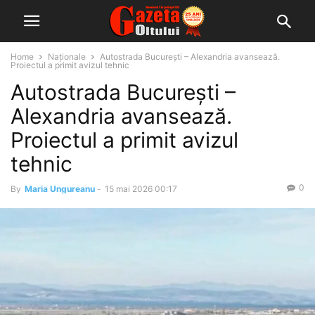
Home
Naționale
Autostrada București – Alexandria avansează.
Proiectul a primit avizul tehnic
Autostrada București –
Alexandria avansează.
Proiectul a primit avizul
tehnic
0
By
Maria Ungureanu
-
15 mai 2026 00:17