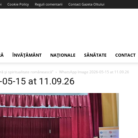
i
Cookie Policy
Reguli comentarii
Contact Gazeta Oltului
RĂ
ÎNVĂȚĂMÂNT
NAȚIONALE
SĂNĂTATE
CONTACT
ă și spiritualitate românească”
WhatsApp Image 2026-05-15 at 11.09.26
05-15 at 11.09.26