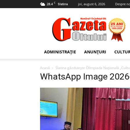
C
28.4
joi, august 6, 2026
Despre no
Slatina
Gazeta
Oltului
ADMINISTRAȚIE
ANUNȚURI
CULTU
Acasă
Slatina găzduiește Olimpiada Națională „Cultur
WhatsApp Image 2026-