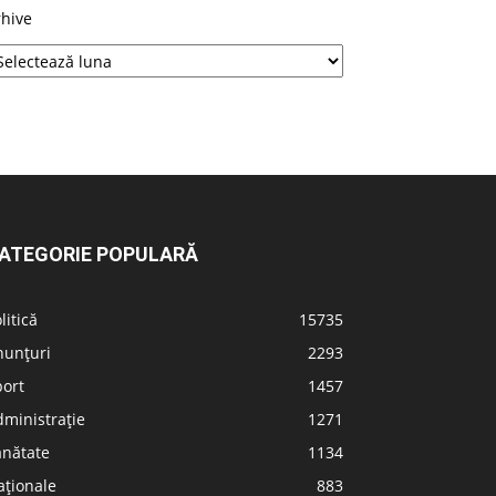
rhive
ATEGORIE POPULARĂ
litică
15735
nunțuri
2293
port
1457
ministrație
1271
ănătate
1134
aționale
883