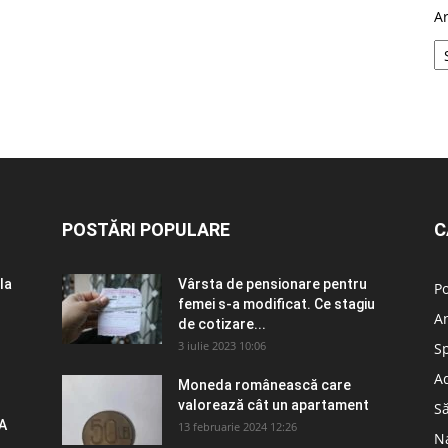
A
POSTĂRI POPULARE
C
la
Vârsta de pensionare pentru
Po
femei s-a modificat. Ce stagiu
A
de cotizare...
3 iulie 2023 10:06
S
Ad
Moneda românească care
valorează cât un apartament
S
A
13 februarie 2024 12:26
N