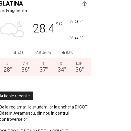
SLATINA
Cer Fragmentat
°
28.4
°
C
28.4
°
28.4
47%
5.4m/s
53%
J
VIN
S
D
LUN
28
°
36
°
37
°
34
°
36
°
Articole recente
De la reclamațiile studenților la ancheta DIICOT:
Cătălin Avramescu, din nou în centrul
controverselor