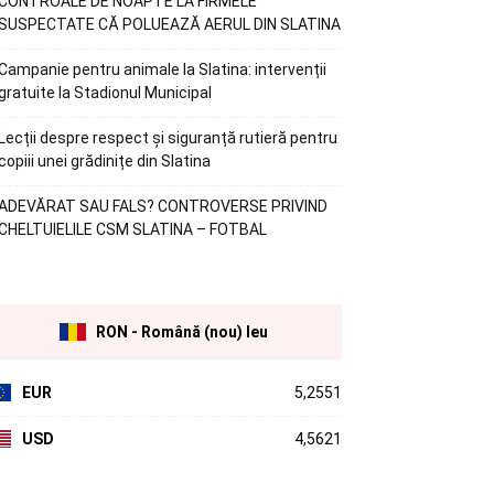
CONTROALE DE NOAPTE LA FIRMELE
SUSPECTATE CĂ POLUEAZĂ AERUL DIN SLATINA
Campanie pentru animale la Slatina: intervenții
gratuite la Stadionul Municipal
Lecții despre respect și siguranță rutieră pentru
copiii unei grădinițe din Slatina
ADEVĂRAT SAU FALS? CONTROVERSE PRIVIND
CHELTUIELILE CSM SLATINA – FOTBAL
RON - Română (nou) leu
EUR
5,2551
USD
4,5621