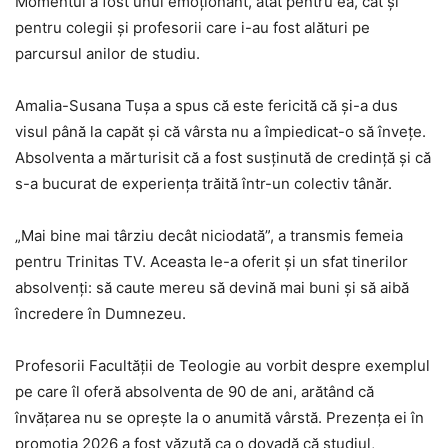
Momentul a fost unul emoționant, atât pentru ea, cât și
pentru colegii și profesorii care i-au fost alături pe
parcursul anilor de studiu.
Amalia-Susana Tușa a spus că este fericită că și-a dus
visul până la capăt și că vârsta nu a împiedicat-o să învețe.
Absolventa a mărturisit că a fost susținută de credință și că
s-a bucurat de experiența trăită într-un colectiv tânăr.
„Mai bine mai târziu decât niciodată”, a transmis femeia
pentru Trinitas TV. Aceasta le-a oferit și un sfat tinerilor
absolvenți: să caute mereu să devină mai buni și să aibă
încredere în Dumnezeu.
Profesorii Facultății de Teologie au vorbit despre exemplul
pe care îl oferă absolventa de 90 de ani, arătând că
învățarea nu se oprește la o anumită vârstă. Prezența ei în
promoția 2026 a fost văzută ca o dovadă că studiul,