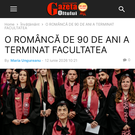
Home
Învățământ
O ROMÂNCĂ DE 90 DE ANI A TERMINAT
FACULTATEA
O ROMÂNCĂ DE 90 DE ANI A
TERMINAT FACULTATEA
0
By
Maria Ungureanu
-
12 iunie 2026 10:21