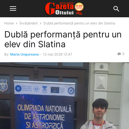
Home
Învățământ
Dublă performanță pentru un elev din Slatina
Dublă performanță pentru un
elev din Slatina
0
By
Maria Ungureanu
-
12 mai 2026 12:47