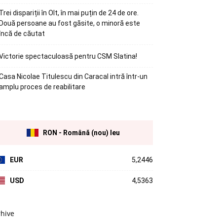
Trei dispariții în Olt, în mai puțin de 24 de ore.
Două persoane au fost găsite, o minoră este
încă de căutat
Victorie spectaculoasă pentru CSM Slatina!
Casa Nicolae Titulescu din Caracal intră într-un
amplu proces de reabilitare
RON - Română (nou) leu
EUR
5,2446
USD
4,5363
rhive