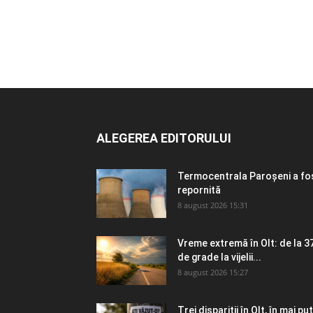
ALEGEREA EDITORULUI
Termocentrala Paroșeni a fo
repornită
8 august 2026 15:31
Vreme extremă în Olt: de la 3
de grade la vijelii...
8 august 2026 15:27
Trei dispariții în Olt, în mai puț