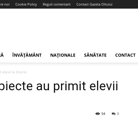
re noi
Cookie Policy
Reguli comentarii
Contact Gazeta Oltului
RĂ
ÎNVĂȚĂMÂNT
NAȚIONALE
SĂNĂTATE
CONTACT
elevii la Istorie
iecte au primit elevii
54
0