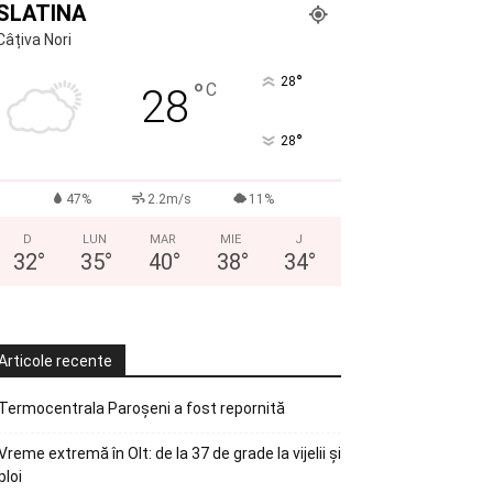
SLATINA
Câțiva Nori
°
28
°
C
28
°
28
47%
2.2m/s
11%
D
LUN
MAR
MIE
J
32
°
35
°
40
°
38
°
34
°
Articole recente
Termocentrala Paroșeni a fost repornită
Vreme extremă în Olt: de la 37 de grade la vijelii și
ploi