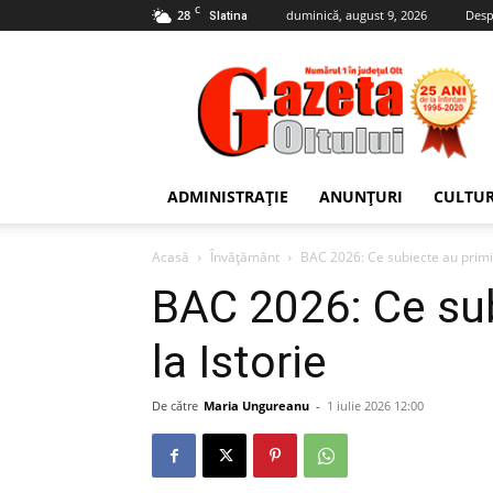
C
28
duminică, august 9, 2026
Desp
Slatina
Gazeta
Oltului
ADMINISTRAȚIE
ANUNȚURI
CULTU
Acasă
Învățământ
BAC 2026: Ce subiecte au primit 
BAC 2026: Ce sub
la Istorie
De către
Maria Ungureanu
-
1 iulie 2026 12:00