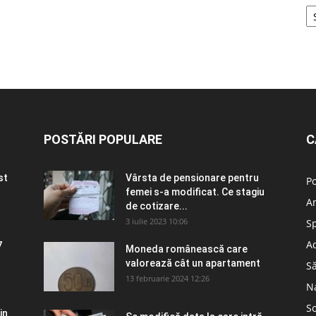
POSTĂRI POPULARE
C
st
Vârsta de pensionare pentru
Po
femei s-a modificat. Ce stagiu
A
de cotizare...
3 iulie 2023 10:06
S
Ad
7
Moneda românească care
valorează cât un apartament
S
13 februarie 2024 12:26
N
So
in