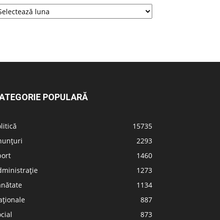
ATEGORIE POPULARĂ
litică
15735
nunțuri
2293
port
1460
ministrație
1273
ănătate
1134
aționale
887
cial
873