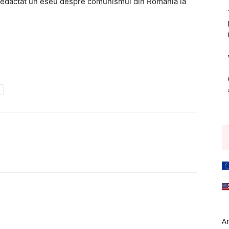
de redactat un eseu despre comunismul din România la
A