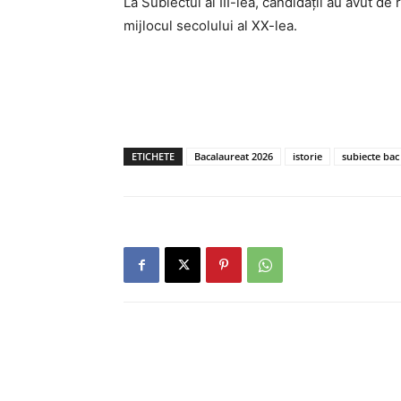
La Subiectul al III-lea, candidații au avut 
mijlocul secolului al XX-lea.
ETICHETE
Bacalaureat 2026
istorie
subiecte bac