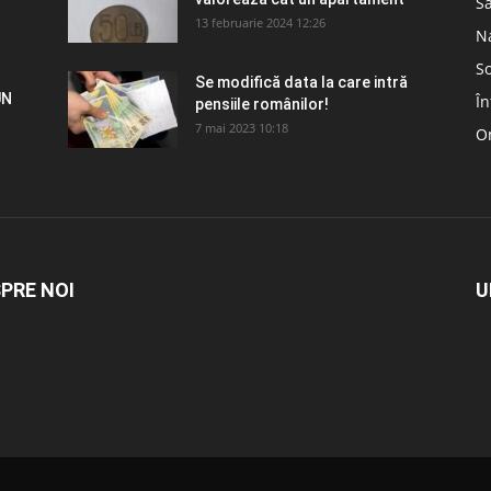
S
13 februarie 2024 12:26
N
So
Se modifică data la care intră
UN
În
pensiile românilor!
7 mai 2023 10:18
Om
PRE NOI
U