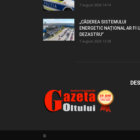
7 august 2026 14:14
„CĂDEREA SISTEMULUI
ENERGETIC NAȚIONAL AR FI 
DEZASTRU”
7 august 2026 13:38
DES
©