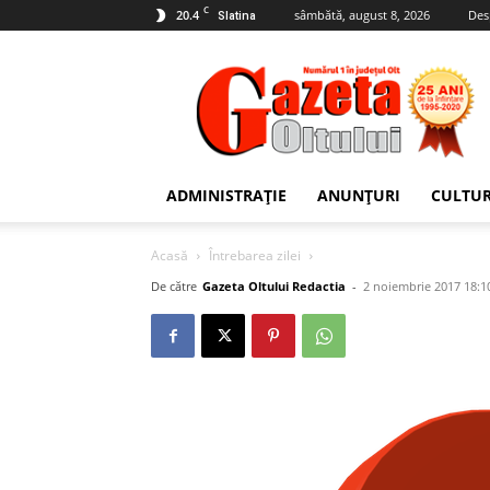
C
20.4
sâmbătă, august 8, 2026
Des
Slatina
Gazeta
Oltului
ADMINISTRAȚIE
ANUNȚURI
CULTU
Acasă
Întrebarea zilei
De către
Gazeta Oltului Redactia
-
2 noiembrie 2017 18:1