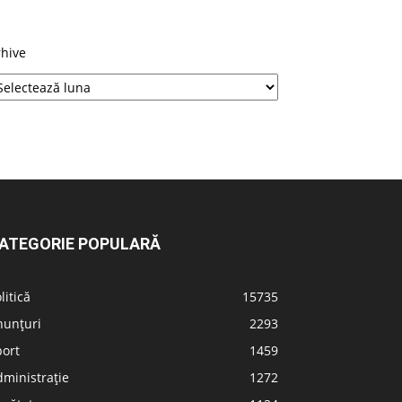
rhive
ATEGORIE POPULARĂ
litică
15735
nunțuri
2293
port
1459
ministrație
1272