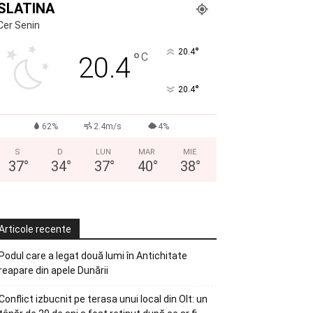
SLATINA
Cer Senin
°
20.4
°
C
20.4
°
20.4
62%
2.4m/s
4%
S
D
LUN
MAR
MIE
37
°
34
°
37
°
40
°
38
°
Articole recente
Podul care a legat două lumi în Antichitate
reapare din apele Dunării
Conflict izbucnit pe terasa unui local din Olt: un