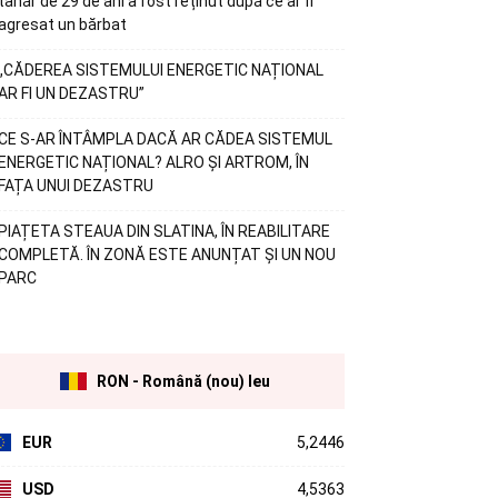
tânăr de 29 de ani a fost reținut după ce ar fi
agresat un bărbat
„CĂDEREA SISTEMULUI ENERGETIC NAȚIONAL
AR FI UN DEZASTRU”
CE S-AR ÎNTÂMPLA DACĂ AR CĂDEA SISTEMUL
ENERGETIC NAȚIONAL? ALRO ȘI ARTROM, ÎN
FAȚA UNUI DEZASTRU
PIAȚETA STEAUA DIN SLATINA, ÎN REABILITARE
COMPLETĂ. ÎN ZONĂ ESTE ANUNȚAT ȘI UN NOU
PARC
RON - Română (nou) leu
EUR
5,2446
USD
4,5363