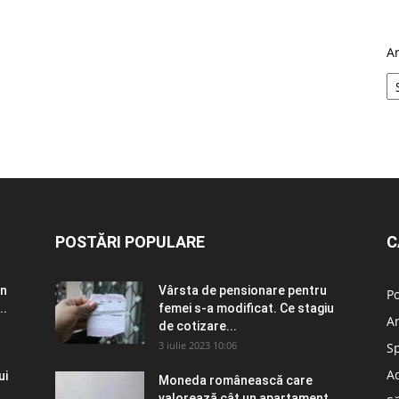
A
POSTĂRI POPULARE
C
în
Vârsta de pensionare pentru
Po
..
femei s-a modificat. Ce stagiu
A
de cotizare...
3 iulie 2023 10:06
S
Ad
ui
Moneda românească care
valorează cât un apartament