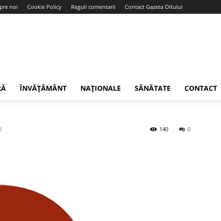
pre noi
Cookie Policy
Reguli comentarii
Contact Gazeta Oltului
RĂ
ÎNVĂȚĂMÂNT
NAȚIONALE
SĂNĂTATE
CONTACT
0
140
0