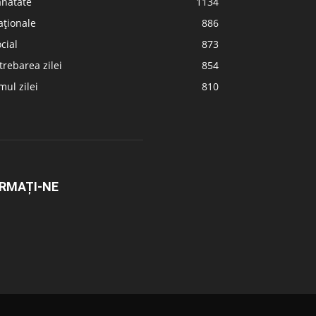
ănătate
1134
aționale
886
cial
873
trebarea zilei
854
ul zilei
810
RMAȚI-NE