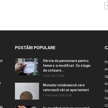
POSTĂRI POPULARE
C
st
Vârsta de pensionare pentru
Po
femei s-a modificat. Ce stagiu
A
de cotizare...
3 iulie 2023 10:06
S
Ad
7
Moneda românească care
valorează cât un apartament
S
13 februarie 2024 12:26
N
So
in