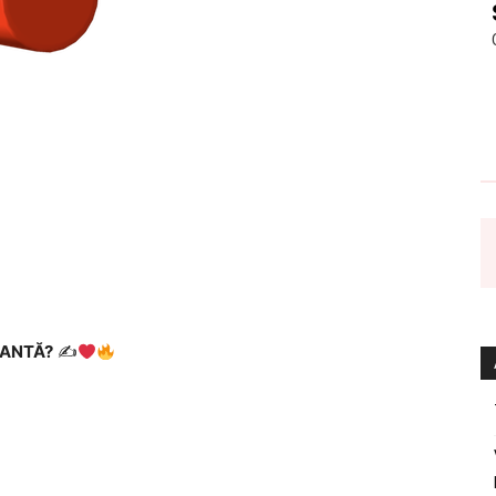
MANTĂ?
✍