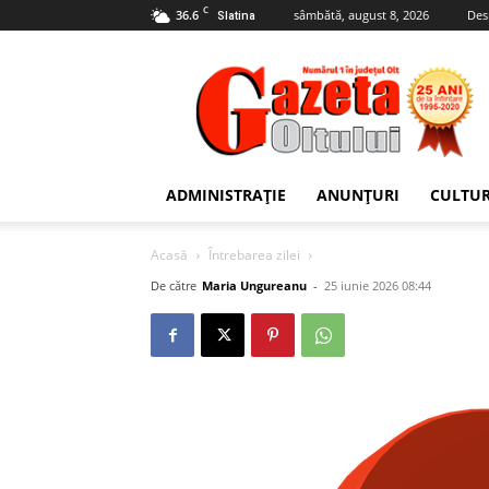
C
36.6
sâmbătă, august 8, 2026
Des
Slatina
Gazeta
Oltului
ADMINISTRAȚIE
ANUNȚURI
CULTU
Acasă
Întrebarea zilei
De către
Maria Ungureanu
-
25 iunie 2026 08:44