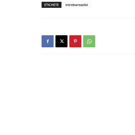
ETICHETE
intrebareazilei