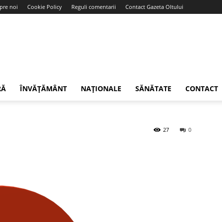
pre noi
Cookie Policy
Reguli comentarii
Contact Gazeta Oltului
RĂ
ÎNVĂȚĂMÂNT
NAȚIONALE
SĂNĂTATE
CONTACT
27
0