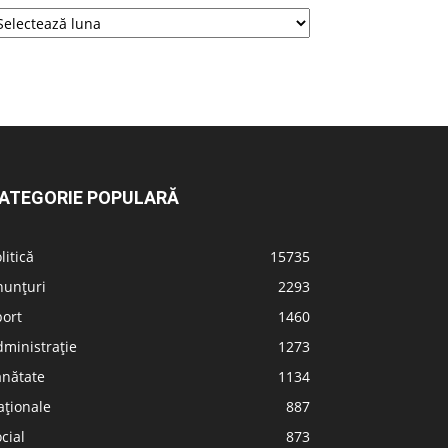
ATEGORIE POPULARĂ
litică
15735
nunțuri
2293
port
1460
ministrație
1273
ănătate
1134
aționale
887
cial
873