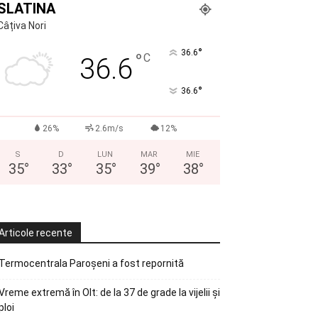
SLATINA
Câțiva Nori
°
36.6
°
C
36.6
°
36.6
26%
2.6m/s
12%
S
D
LUN
MAR
MIE
35
°
33
°
35
°
39
°
38
°
Articole recente
Termocentrala Paroșeni a fost repornită
Vreme extremă în Olt: de la 37 de grade la vijelii și
ploi