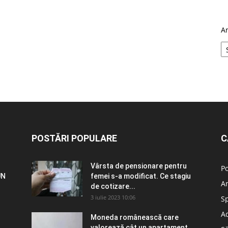
A
POSTĂRI POPULARE
C
Vârsta de pensionare pentru
Po
UN
femei s-a modificat. Ce stagiu
A
de cotizare...
3 iulie 2023 10:06
S
Ad
Moneda românească care
valorează cât un apartament