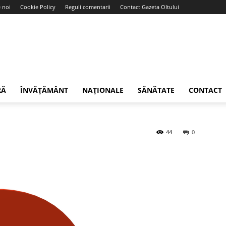
 noi
Cookie Policy
Reguli comentarii
Contact Gazeta Oltului
RĂ
ÎNVĂȚĂMÂNT
NAȚIONALE
SĂNĂTATE
CONTACT
44
0