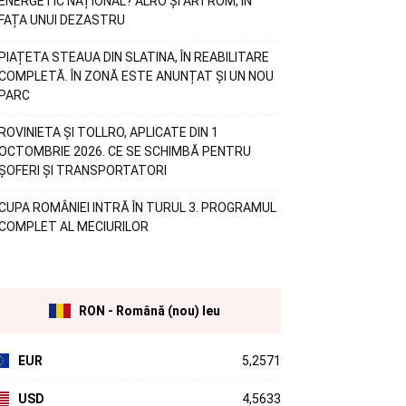
ENERGETIC NAȚIONAL? ALRO ȘI ARTROM, ÎN
FAȚA UNUI DEZASTRU
PIAȚETA STEAUA DIN SLATINA, ÎN REABILITARE
COMPLETĂ. ÎN ZONĂ ESTE ANUNȚAT ȘI UN NOU
PARC
ROVINIETA ȘI TOLLRO, APLICATE DIN 1
OCTOMBRIE 2026. CE SE SCHIMBĂ PENTRU
ȘOFERI ȘI TRANSPORTATORI
CUPA ROMÂNIEI INTRĂ ÎN TURUL 3. PROGRAMUL
COMPLET AL MECIURILOR
RON - Română (nou) leu
EUR
5,2571
USD
4,5633