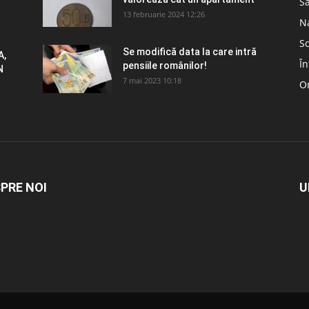
S
13 februarie 2024 12:26
N
So
Se modifică data la care intră
A,
În
pensiile românilor!
N
7 mai 2023 10:18
Om
PRE NOI
U