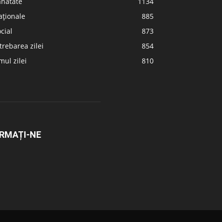
ănătate
1134
aționale
885
cial
873
trebarea zilei
854
ul zilei
810
RMAȚI-NE