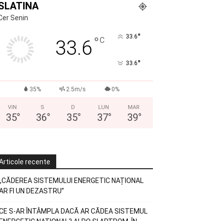
SLATINA
Cer Senin
°
33.6
°
C
33.6
°
33.6
35%
2.5m/s
0%
VIN
S
D
LUN
MAR
35
°
36
°
35
°
37
°
39
°
Articole recente
„CĂDEREA SISTEMULUI ENERGETIC NAȚIONAL
AR FI UN DEZASTRU”
CE S-AR ÎNTÂMPLA DACĂ AR CĂDEA SISTEMUL