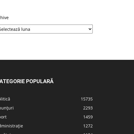
rhive
ATEGORIE POPULARĂ
litică
15735
nunțuri
2293
port
1459
ministrație
1272