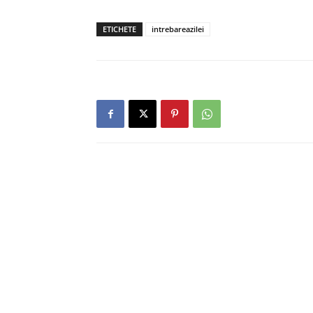
ETICHETE
intrebareazilei