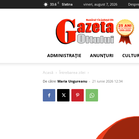
C
33.6
vineri, august 7, 2026
Despre
Slatina
Gazeta
Oltului
ADMINISTRAȚIE
ANUNȚURI
CULTU
Acasă
Întrebarea zilei
De către
Maria Ungureanu
-
21 iunie 2026 12:34