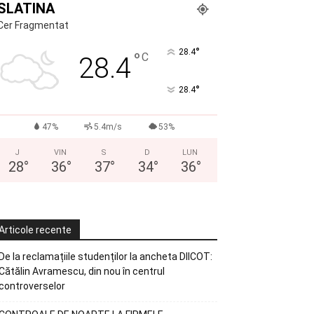
SLATINA
Cer Fragmentat
°
28.4
°
C
28.4
°
28.4
47%
5.4m/s
53%
J
VIN
S
D
LUN
28
°
36
°
37
°
34
°
36
°
Articole recente
De la reclamațiile studenților la ancheta DIICOT:
Cătălin Avramescu, din nou în centrul
controverselor