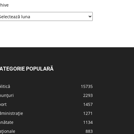
rhive
ATEGORIE POPULARĂ
litică
15735
nunțuri
2293
port
1457
ministrație
1271
ănătate
1134
aționale
883