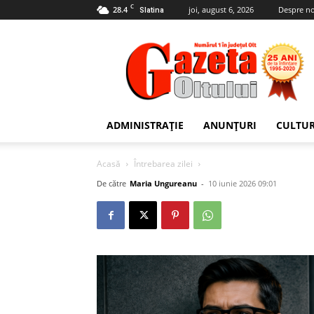
C
28.4
joi, august 6, 2026
Despre no
Slatina
Gazeta
Oltului
ADMINISTRAȚIE
ANUNȚURI
CULTU
Acasă
Întrebarea zilei
De către
Maria Ungureanu
-
10 iunie 2026 09:01