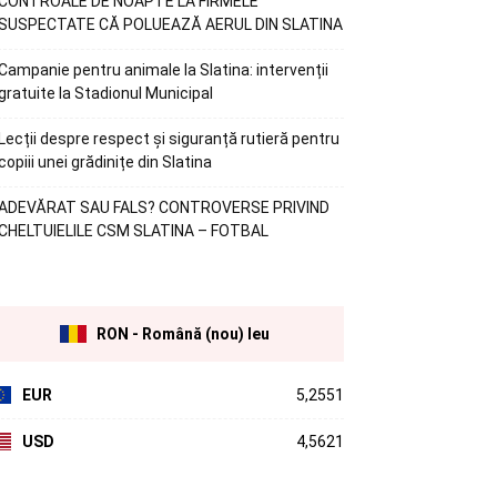
CONTROALE DE NOAPTE LA FIRMELE
SUSPECTATE CĂ POLUEAZĂ AERUL DIN SLATINA
Campanie pentru animale la Slatina: intervenții
gratuite la Stadionul Municipal
Lecții despre respect și siguranță rutieră pentru
copiii unei grădinițe din Slatina
ADEVĂRAT SAU FALS? CONTROVERSE PRIVIND
CHELTUIELILE CSM SLATINA – FOTBAL
RON - Română (nou) leu
EUR
5,2551
USD
4,5621