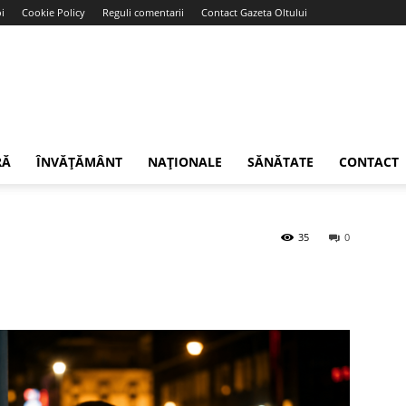
i
Cookie Policy
Reguli comentarii
Contact Gazeta Oltului
RĂ
ÎNVĂȚĂMÂNT
NAȚIONALE
SĂNĂTATE
CONTACT
35
0