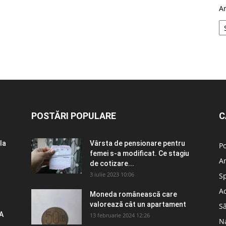
A
POSTĂRI POPULARE
C
la
Vârsta de pensionare pentru
Po
femei s-a modificat. Ce stagiu
A
de cotizare...
3 iulie 2023 10:06
S
Ad
Moneda românească care
valorează cât un apartament
S
A
13 februarie 2024 12:26
N