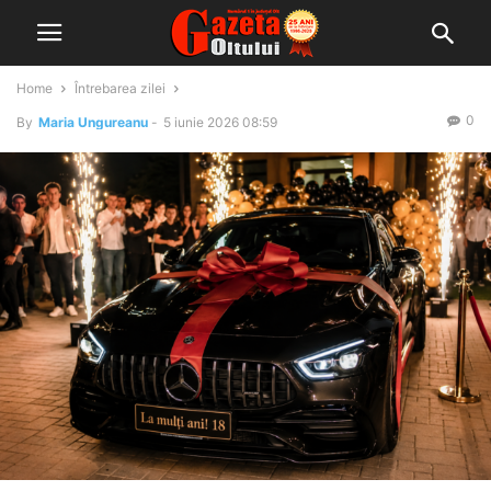
Home
Întrebarea zilei
0
By
Maria Ungureanu
-
5 iunie 2026 08:59