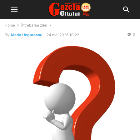
Home
Întrebarea zilei
0
By
Maria Ungureanu
-
24 mai 2026 10:22