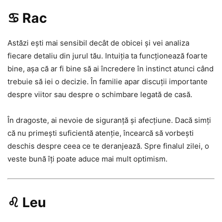
♋ Rac
Astăzi ești mai sensibil decât de obicei și vei analiza
fiecare detaliu din jurul tău. Intuiția ta funcționează foarte
bine, așa că ar fi bine să ai încredere în instinct atunci când
trebuie să iei o decizie. În familie apar discuții importante
despre viitor sau despre o schimbare legată de casă.
În dragoste, ai nevoie de siguranță și afecțiune. Dacă simți
că nu primești suficientă atenție, încearcă să vorbești
deschis despre ceea ce te deranjează. Spre finalul zilei, o
veste bună îți poate aduce mai mult optimism.
♌ Leu