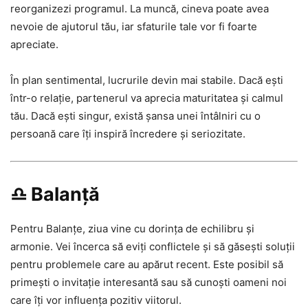
reorganizezi programul. La muncă, cineva poate avea
nevoie de ajutorul tău, iar sfaturile tale vor fi foarte
apreciate.
În plan sentimental, lucrurile devin mai stabile. Dacă ești
într-o relație, partenerul va aprecia maturitatea și calmul
tău. Dacă ești singur, există șansa unei întâlniri cu o
persoană care îți inspiră încredere și seriozitate.
♎ Balanță
Pentru Balanțe, ziua vine cu dorința de echilibru și
armonie. Vei încerca să eviți conflictele și să găsești soluții
pentru problemele care au apărut recent. Este posibil să
primești o invitație interesantă sau să cunoști oameni noi
care îți vor influența pozitiv viitorul.