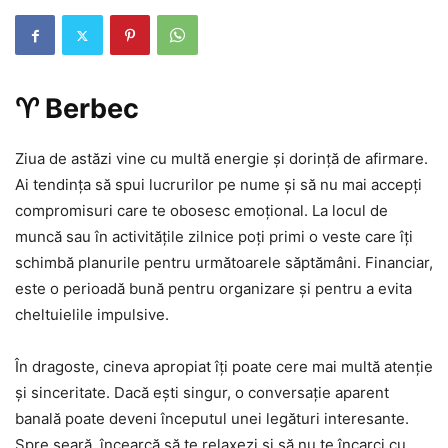
♈ Berbec
Ziua de astăzi vine cu multă energie și dorință de afirmare.
Ai tendința să spui lucrurilor pe nume și să nu mai accepți
compromisuri care te obosesc emoțional. La locul de
muncă sau în activitățile zilnice poți primi o veste care îți
schimbă planurile pentru următoarele săptămâni. Financiar,
este o perioadă bună pentru organizare și pentru a evita
cheltuielile impulsive.
În dragoste, cineva apropiat îți poate cere mai multă atenție
și sinceritate. Dacă ești singur, o conversație aparent
banală poate deveni începutul unei legături interesante.
Spre seară, încearcă să te relaxezi și să nu te încarci cu