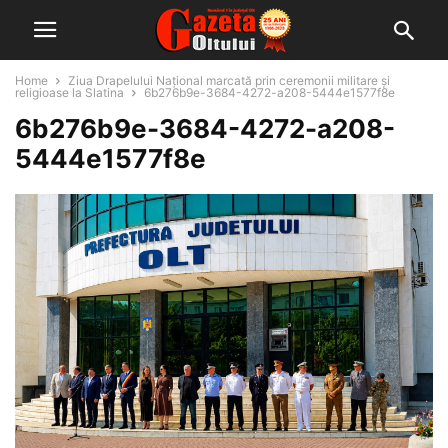
Home
Ziua Drapelului Național marcată prin ceremonii militare și
religioase la Slatina
6b276b9e-3684-4272-a208-5444e1577f8e
6b276b9e-3684-4272-a208-
5444e1577f8e