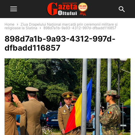
Home
Ziua Drapelului Național marcată prin ceremonii militare și
religioase la Slatina
898d7a1b-9a93-4312-997d-dfbadd116857
898d7a1b-9a93-4312-997d-
dfbadd116857