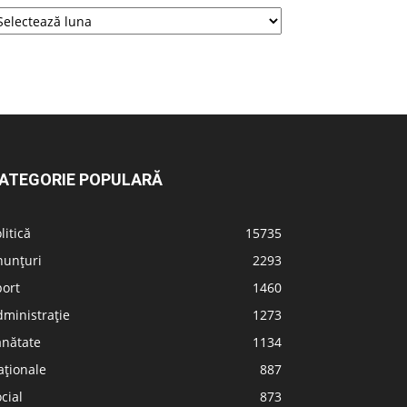
ATEGORIE POPULARĂ
litică
15735
nunțuri
2293
port
1460
ministrație
1273
ănătate
1134
aționale
887
cial
873