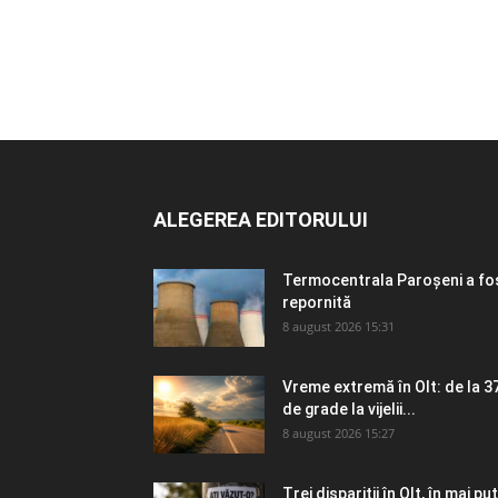
ALEGEREA EDITORULUI
Termocentrala Paroșeni a fo
repornită
8 august 2026 15:31
Vreme extremă în Olt: de la 3
de grade la vijelii...
8 august 2026 15:27
Trei dispariții în Olt, în mai puț