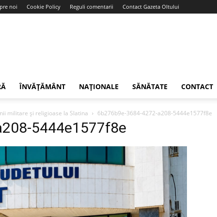
pre noi
Cookie Policy
Reguli comentarii
Contact Gazeta Oltului
RĂ
ÎNVĂȚĂMÂNT
NAȚIONALE
SĂNĂTATE
CONTACT
 militare și religioase la Slatina
6b276b9e-3684-4272-a208-5444e1577f8e
a208-5444e1577f8e