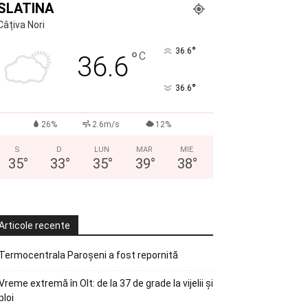
SLATINA
Câțiva Nori
°
36.6
°
C
36.6
°
36.6
26%
2.6m/s
12%
S
D
LUN
MAR
MIE
35
°
33
°
35
°
39
°
38
°
Articole recente
Termocentrala Paroșeni a fost repornită
Vreme extremă în Olt: de la 37 de grade la vijelii și
ploi