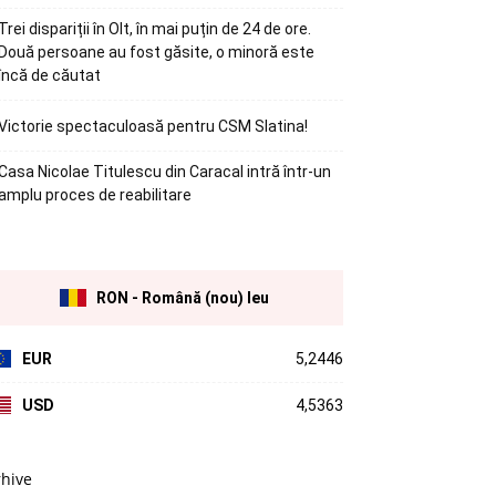
Trei dispariții în Olt, în mai puțin de 24 de ore.
Două persoane au fost găsite, o minoră este
încă de căutat
Victorie spectaculoasă pentru CSM Slatina!
Casa Nicolae Titulescu din Caracal intră într-un
amplu proces de reabilitare
RON - Română (nou) leu
EUR
5,2446
USD
4,5363
rhive