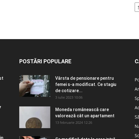
POSTĂRI POPULARE
C
st
Vârsta de pensionare pentru
Po
femei s-a modificat. Ce stagiu
A
de cotizare...
3 iulie 2023 10:06
S
Ad
7
Moneda românească care
valorează cât un apartament
S
13 februarie 2024 12:26
N
So
in