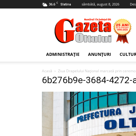
C
36.6
sâmbătă, august 8, 2026
Des
Slatina
Gazeta
Oltului
ADMINISTRAȚIE
ANUNȚURI
CULTU
Acasă
Ziua Drapelului Național marcată prin ceremonii
6b276b9e-3684-4272-