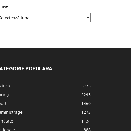
rhive
ATEGORIE POPULARĂ
litică
15735
nunțuri
2293
port
1460
ministrație
1273
ănătate
1134
aționale
888