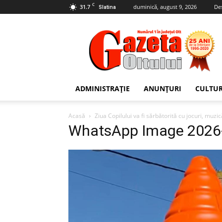
C
31.7
duminică, august 9, 2026
De
Slatina
Gazeta
Oltului
ADMINISTRAȚIE
ANUNȚURI
CULTU
Acasă
Ziua Copilului va fi sărbătorită cu jocuri, muz
WhatsApp Image 2026-