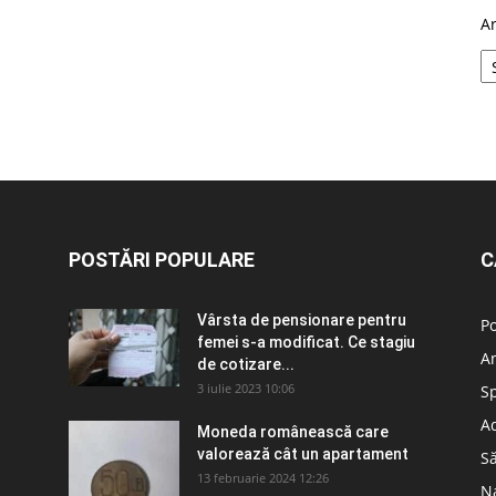
A
POSTĂRI POPULARE
C
Vârsta de pensionare pentru
Po
femei s-a modificat. Ce stagiu
A
de cotizare...
3 iulie 2023 10:06
S
Ad
Moneda românească care
valorează cât un apartament
S
13 februarie 2024 12:26
N