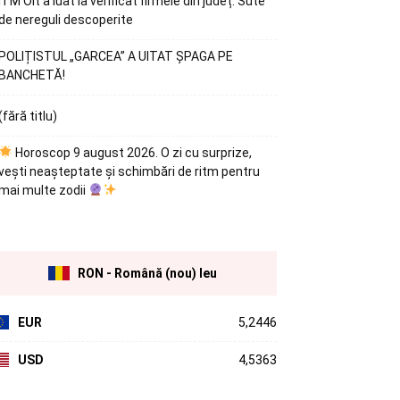
ITM Olt a luat la verificat firmele din județ. Sute
de nereguli descoperite
POLIȚISTUL „GARCEA” A UITAT ȘPAGA PE
BANCHETĂ!
(fără titlu)
Horoscop 9 august 2026. O zi cu surprize,
vești neașteptate și schimbări de ritm pentru
mai multe zodii
RON - Română (nou) leu
EUR
5,2446
USD
4,5363