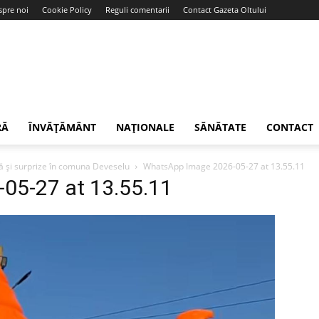
spre noi
Cookie Policy
Reguli comentarii
Contact Gazeta Oltului
RĂ
ÎNVĂȚĂMÂNT
NAȚIONALE
SĂNĂTATE
CONTACT
ică și surprize în comuna Deveselu
WhatsApp Image 2026-05-27 at 13.55.11
05-27 at 13.55.11