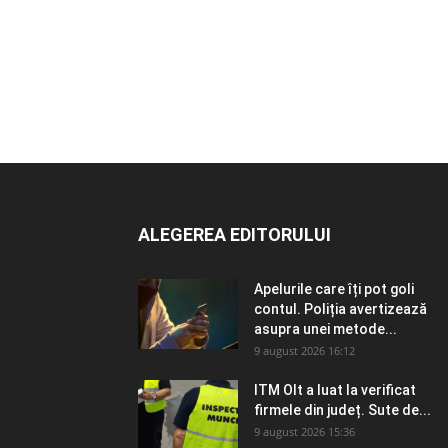
ALEGEREA EDITORULUI
Apelurile care îți pot goli
contul. Poliția avertizează
asupra unei metode...
9 august 2026 16:12
ITM Olt a luat la verificat
firmele din județ. Sute de...
9 august 2026 15:36