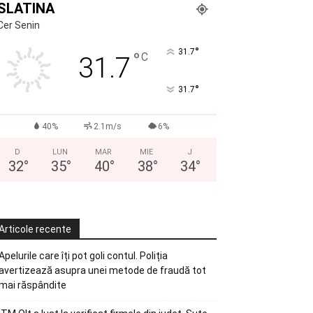
SLATINA
Cer Senin
°
31.7
°
C
31.7
°
31.7
40%
2.1m/s
6%
D
LUN
MAR
MIE
J
32
°
35
°
40
°
38
°
34
°
Articole recente
Apelurile care îți pot goli contul. Poliția
avertizează asupra unei metode de fraudă tot
mai răspândite