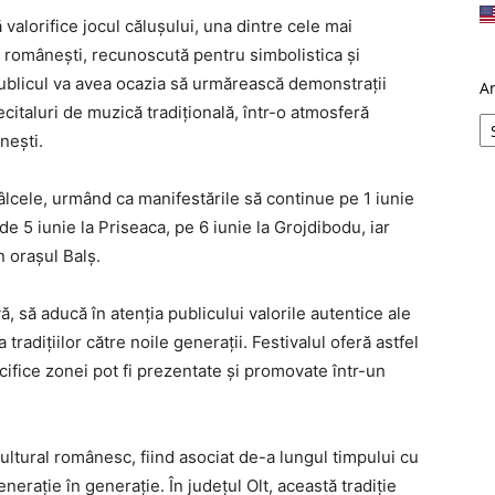
alorifice jocul călușului, una dintre cele mai
e românești, recunoscută pentru simbolistica și
ublicul va avea ocazia să urmărească demonstrații
A
citaluri de muzică tradițională, într-o atmosferă
nești.
lcele, urmând ca manifestările să continue pe 1 iunie
de 5 iunie la Priseaca, pe 6 iunie la Grojdibodu, iar
n orașul Balș.
ă, să aducă în atenția publicului valorile autentice ale
 tradițiilor către noile generații. Festivalul oferă astfel
cifice zonei pot fi prezentate și promovate într-un
ultural românesc, fiind asociat de-a lungul timpului cu
enerație în generație. În județul Olt, această tradiție