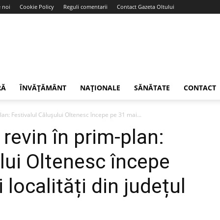
 noi
Cookie Policy
Reguli comentarii
Contact Gazeta Oltului
RĂ
ÎNVĂȚĂMÂNT
NAȚIONALE
SĂNĂTATE
CONTACT
plan: Festivalul Călușului Oltenesc începe pe 31 mai...
i revin în prim-plan:
lui Oltenesc începe
 localități din județul