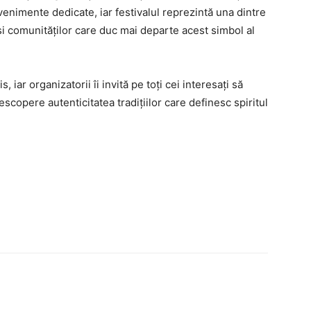
evenimente dedicate, iar festivalul reprezintă una dintre
r și comunităților care duc mai departe acest simbol al
 iar organizatorii îi invită pe toți cei interesați să
scopere autenticitatea tradițiilor care definesc spiritul