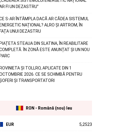
„CĂDEREA SISTEMULUI ENERGETIC NAȚIONAL
AR FI UN DEZASTRU”
CE S-AR ÎNTÂMPLA DACĂ AR CĂDEA SISTEMUL
ENERGETIC NAȚIONAL? ALRO ȘI ARTROM, ÎN
FAȚA UNUI DEZASTRU
PIAȚETA STEAUA DIN SLATINA, ÎN REABILITARE
COMPLETĂ. ÎN ZONĂ ESTE ANUNȚAT ȘI UN NOU
PARC
ROVINIETA ȘI TOLLRO, APLICATE DIN 1
OCTOMBRIE 2026. CE SE SCHIMBĂ PENTRU
ȘOFERI ȘI TRANSPORTATORI
RON - Română (nou) leu
EUR
5,2523