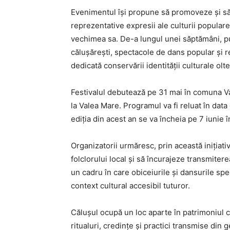
Evenimentul își propune să promoveze și să v
reprezentative expresii ale culturii popular
vechimea sa. De-a lungul unei săptămâni, p
călușărești, spectacole de dans popular și re
dedicată conservării identității culturale olte
Festivalul debutează pe 31 mai în comuna Vâ
la Valea Mare. Programul va fi reluat în data 
ediția din acest an se va încheia pe 7 iunie î
Organizatorii urmăresc, prin această inițiativ
folclorului local și să încurajeze transmiterea
un cadru în care obiceiurile și dansurile spe
context cultural accesibil tuturor.
Călușul ocupă un loc aparte în patrimoniul c
ritualuri, credințe și practici transmise din g