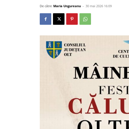
De către
Maria Ungureanu
-
30 mai 2026 16:09