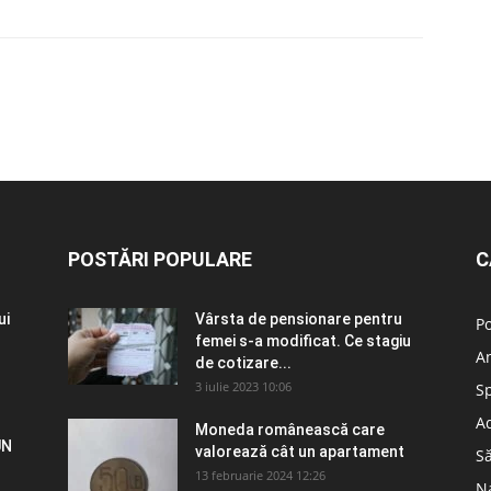
POSTĂRI POPULARE
C
ui
Vârsta de pensionare pentru
Po
femei s-a modificat. Ce stagiu
A
de cotizare...
3 iulie 2023 10:06
S
Ad
Moneda românească care
UN
valorează cât un apartament
S
13 februarie 2024 12:26
N