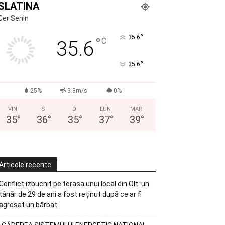
SLATINA
Cer Senin
°
35.6
°
C
35.6
°
35.6
25%
3.8m/s
0%
VIN
S
D
LUN
MAR
35
°
36
°
35
°
37
°
39
°
Articole recente
Conflict izbucnit pe terasa unui local din Olt: un
tânăr de 29 de ani a fost reținut după ce ar fi
agresat un bărbat