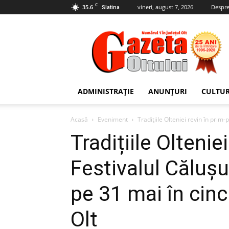
C
35.6
vineri, august 7, 2026
Despre
Slatina
Gazeta
Oltului
ADMINISTRAȚIE
ANUNȚURI
CULTU
Acasă
Eveniment
Tradițiile Olteniei revin în prim-
Tradițiile Oltenie
Festivalul Călușu
pe 31 mai în cinci
Olt