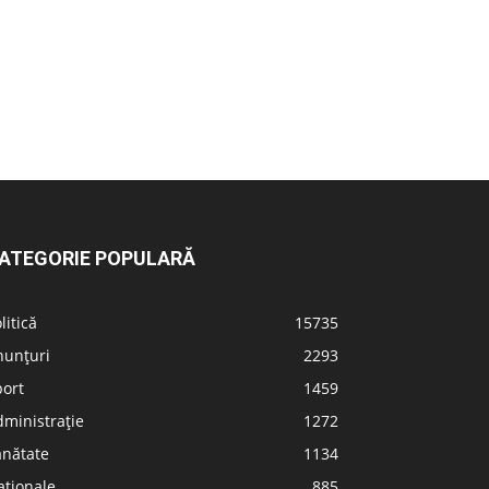
ATEGORIE POPULARĂ
litică
15735
nunțuri
2293
port
1459
ministrație
1272
ănătate
1134
aționale
885