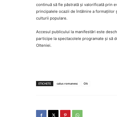
continuă să fie păstrată și valorificată prin 
principalele ocazii de întâlnire a formațiilo
culturii populare.
Accesul publicului la manifestări este deschis,
participe la spectacolele programate și să de
Olteniei.
ETICHETE
calus romanesc
Olt