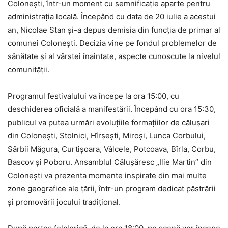
Colonești, într-un moment cu semnificație aparte pentru
administrația locală. Începând cu data de 20 iulie a acestui
an, Nicolae Stan și-a depus demisia din funcția de primar al
comunei Colonești. Decizia vine pe fondul problemelor de
sănătate și al vârstei înaintate, aspecte cunoscute la nivelul
comunității.
Programul festivalului va începe la ora 15:00, cu
deschiderea oficială a manifestării. Începând cu ora 15:30,
publicul va putea urmări evoluțiile formațiilor de călușari
din Colonești, Stolnici, Hîrșești, Miroși, Lunca Corbului,
Sârbii Măgura, Curtișoara, Vâlcele, Potcoava, Bîrla, Corbu,
Bascov și Poboru. Ansamblul Călușăresc „Ilie Martin” din
Colonești va prezenta momente inspirate din mai multe
zone geografice ale țării, într-un program dedicat păstrării
și promovării jocului tradițional.