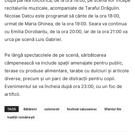
După partea folclorică, de la ora 18:00, pe scenă vor începe
recitalurile muzicale, acompaniate de Taraful Drăgulin.
Nicolae Datcu este programat să cânte de la ora 18:00,
urmat de Maria Ghinea, de la ora 19:00. Seara va continua
cu Emilia Dorobanțu, de la ora 20:00, iar de la ora 21:00 va
urca pe scenă Luis Gabriel.
Pe lângă spectacolele de pe scenă, sărbătoarea
câmpenească va include spații amenajate pentru public,
terase cu produse alimentare, tarabe cu dulciuri și articole
diverse, precum și un parc de distracții pentru copii.
Evenimentul se va încheia după ora 23:00, cu un foc de
artificii.
TAGS
Bătăreni
colonesti
festival calusaresc
Sfantul Ilie
tradiții românești