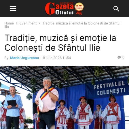
Home
Eveniment
Tradiție, muzică și emoție la Colonești de Sfântul
Ilie
Tradiție, muzică și emoție la
Colonești de Sfântul Ilie
0
By
Maria Ungureanu
-
8 iulie 2026 11:54