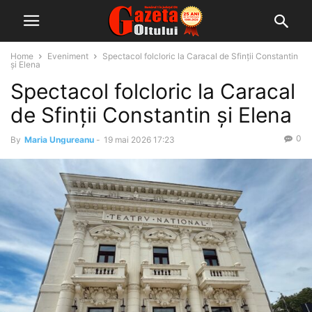
Home
Eveniment
Spectacol folcloric la Caracal de Sfinții Constantin
și Elena
Spectacol folcloric la Caracal
de Sfinții Constantin și Elena
0
By
Maria Ungureanu
-
19 mai 2026 17:23