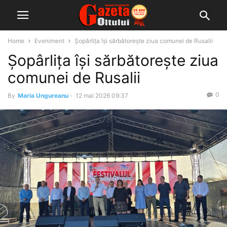
Home
Eveniment
Șopârlița își sărbătorește ziua comunei de Rusalii
Șopârlița își sărbătorește ziua
comunei de Rusalii
0
By
Maria Ungureanu
-
12 mai 2026 09:37