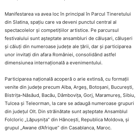
Manifestarea va avea loc în principal în Parcul Tineretului
din Slatina, spațiu care va deveni punctul central al
spectacolelor și competițiilor artistice. Pe parcursul
festivalului sunt așteptate ansambluri de călușari, călușeri
și căiuți din numeroase județe ale țării, dar și participarea
unor invitați din afara României, consolidând astfel
dimensiunea internațională a evenimentului.
Participarea națională acoperă o arie extinsă, cu formații
venite din județe precum Alba, Argeș, Botoșani, București,
Bistrița-Năsăud, Bacău, Dâmbovița, Gorj, Maramureș, Sibiu,
Tulcea și Teleorman, la care se adaugă numeroase grupuri
din județul Olt. Din străinătate sunt așteptate Ansamblul
Folcloric „Lăpușnița” din Hâncești, Republica Moldova, și
grupul „Awane d’Afrique” din Casablanca, Maroc.