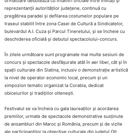
următoare debutează cu întâlniri oficiale între invitați și
reprezentanții autorităților județene, continuă cu
pregătirea paradei și defilarea costumelor populare pe
traseul stabilit între zona Casei de Cultură a Sindicatelor,
bulevardul A.I. Cuza și Parcul Tineretului, și se încheie cu
deschiderea oficială și debutul spectacolului-concurs.
În zilele următoare sunt programate mai multe sesiuni de
concurs și spectacole desfășurate atât în aer liber, cât și în
spații culturale din Slatina, inclusiv o demonstrație artistică
la nivel de operator economic local, precum și un
simpozion tematic organizat la Corabia, dedicat
obiceiurilor și tradițiilor oltenești.
Festivalul se va încheia cu gala laureaților și acordarea
premiilor, urmate de spectacole demonstrative susținute
de ansambluri din Maroc și România, precum și de vizite
ale participanților la obiective culturale din județul Olt,