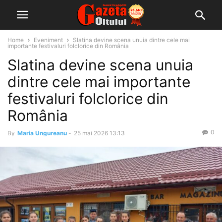
Home
Eveniment
Slatina devine scena unuia dintre cele mai
importante festivaluri folclorice din România
Slatina devine scena unuia
dintre cele mai importante
festivaluri folclorice din
România
0
By
Maria Ungureanu
-
25 mai 2026 13:13