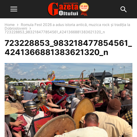
Home
Romula Fest 2026 a adus istoria antică, muzica rock și tradiția la
Dobrosloveni
723228853_983218477854561_4241366881383621320_n
723228853_983218477854561_
4241366881383621320_n