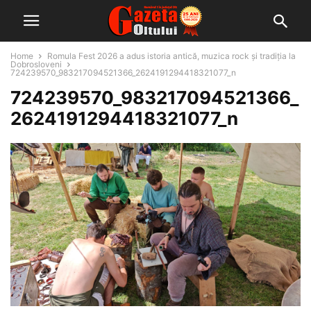
Home
Romula Fest 2026 a adus istoria antică, muzica rock și tradiția la
Dobrosloveni
724239570_983217094521366_2624191294418321077_n
724239570_983217094521366_
2624191294418321077_n