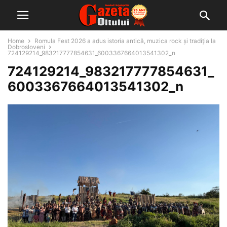
Home
Romula Fest 2026 a adus istoria antică, muzica rock și tradiția la
Dobrosloveni
724129214_983217777854631_6003367664013541302_n
724129214_983217777854631_
6003367664013541302_n