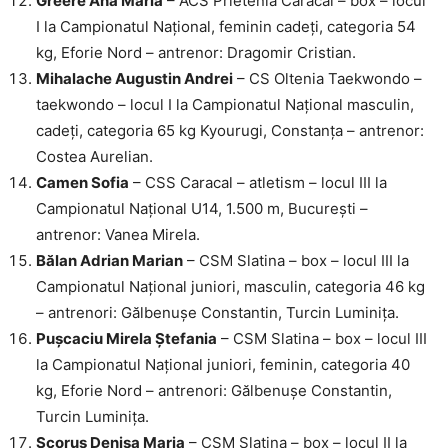
Greere Ana Maria
– ACS Prietenia Caracal – box – locul
I la Campionatul Național, feminin cadeți, categoria 54
kg, Eforie Nord – antrenor: Dragomir Cristian.
Mihalache Augustin Andrei
– CS Oltenia Taekwondo –
taekwondo – locul I la Campionatul Național masculin,
cadeți, categoria 65 kg Kyourugi, Constanța – antrenor:
Costea Aurelian.
Camen Sofia
– CSS Caracal – atletism – locul III la
Campionatul Național U14, 1.500 m, București –
antrenor: Vanea Mirela.
Bălan Adrian Marian
– CSM Slatina – box – locul III la
Campionatul Național juniori, masculin, categoria 46 kg
– antrenori: Gălbenușe Constantin, Turcin Luminița.
Pușcaciu Mirela Ștefania
– CSM Slatina – box – locul III
la Campionatul Național juniori, feminin, categoria 40
kg, Eforie Nord – antrenori: Gălbenușe Constantin,
Turcin Luminița.
Scoruș Denisa Maria
– CSM Slatina – box – locul II la