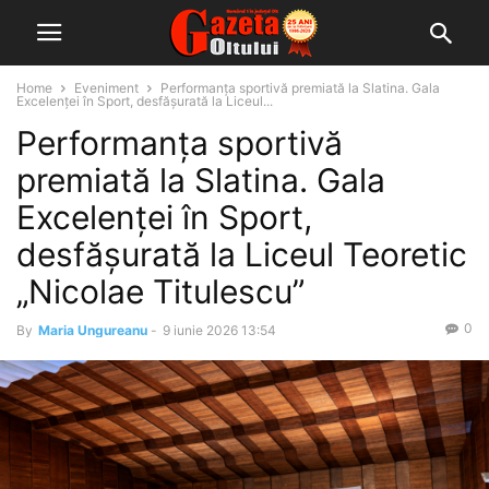
Home
Eveniment
Performanța sportivă premiată la Slatina. Gala
Excelenței în Sport, desfășurată la Liceul...
Performanța sportivă
premiată la Slatina. Gala
Excelenței în Sport,
desfășurată la Liceul Teoretic
„Nicolae Titulescu”
0
By
Maria Ungureanu
-
9 iunie 2026 13:54