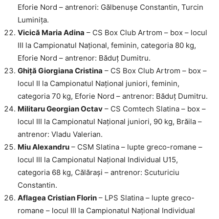
Eforie Nord – antrenori: Gălbenușe Constantin, Turcin
Luminița.
Vicică Maria Adina
– CS Box Club Artrom – box – locul
III la Campionatul Național, feminin, categoria 80 kg,
Eforie Nord – antrenor: Băduț Dumitru.
Ghiță Giorgiana Cristina
– CS Box Club Artrom – box –
locul II la Campionatul Național juniori, feminin,
categoria 70 kg, Eforie Nord – antrenor: Băduț Dumitru.
Militaru Georgian Octav
– CS Comtech Slatina – box –
locul III la Campionatul Național juniori, 90 kg, Brăila –
antrenor: Vladu Valerian.
Miu Alexandru
– CSM Slatina – lupte greco-romane –
locul III la Campionatul Național Individual U15,
categoria 68 kg, Călărași – antrenor: Scuturiciu
Constantin.
Aflagea Cristian Florin
– LPS Slatina – lupte greco-
romane – locul III la Campionatul Național Individual