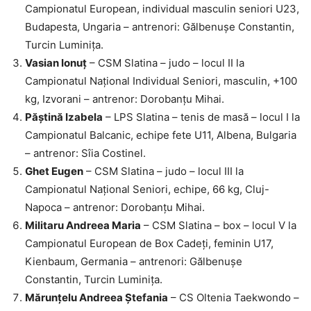
Campionatul European, individual masculin seniori U23,
Budapesta, Ungaria – antrenori: Gălbenușe Constantin,
Turcin Luminița.
Vasian Ionuț
– CSM Slatina – judo – locul II la
Campionatul Național Individual Seniori, masculin, +100
kg, Izvorani – antrenor: Dorobanțu Mihai.
Păștină Izabela
– LPS Slatina – tenis de masă – locul I la
Campionatul Balcanic, echipe fete U11, Albena, Bulgaria
– antrenor: Sîia Costinel.
Ghet Eugen
– CSM Slatina – judo – locul III la
Campionatul Național Seniori, echipe, 66 kg, Cluj-
Napoca – antrenor: Dorobanțu Mihai.
Militaru Andreea Maria
– CSM Slatina – box – locul V la
Campionatul European de Box Cadeți, feminin U17,
Kienbaum, Germania – antrenori: Gălbenușe
Constantin, Turcin Luminița.
Mărunțelu Andreea Ștefania
– CS Oltenia Taekwondo –