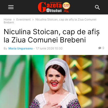
Home
Eveniment
Niculina Stoican, cap de afiș la Ziua Comunei
Brebeni
Niculina Stoican, cap de afiș
la Ziua Comunei Brebeni
0
By
Maria Ungureanu
-
17 iunie 2026 10:30