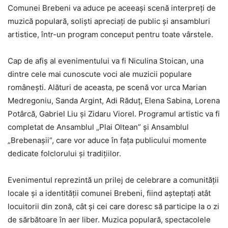
Comunei Brebeni va aduce pe aceeași scenă interpreți de
muzică populară, soliști apreciați de public și ansambluri
artistice, într-un program conceput pentru toate vârstele.
Cap de afiș al evenimentului va fi Niculina Stoican, una
dintre cele mai cunoscute voci ale muzicii populare
românești. Alături de aceasta, pe scenă vor urca Marian
Medregoniu, Sanda Argint, Adi Răduț, Elena Sabina, Lorena
Potârcă, Gabriel Liu și Zidaru Viorel. Programul artistic va fi
completat de Ansamblul „Plai Oltean” și Ansamblul
„Brebenașii”, care vor aduce în fața publicului momente
dedicate folclorului și tradițiilor.
Evenimentul reprezintă un prilej de celebrare a comunității
locale și a identității comunei Brebeni, fiind așteptați atât
locuitorii din zonă, cât și cei care doresc să participe la o zi
de sărbătoare în aer liber. Muzica populară, spectacolele