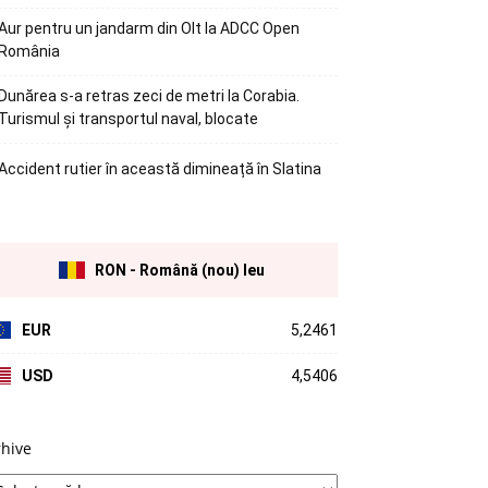
Aur pentru un jandarm din Olt la ADCC Open
România
Dunărea s-a retras zeci de metri la Corabia.
Turismul și transportul naval, blocate
Accident rutier în această dimineață în Slatina
RON - Română (nou) leu
EUR
5,2461
USD
4,5406
rhive