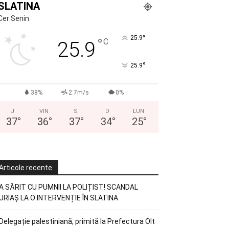
SLATINA
Cer Senin
°
25.9
°
C
25.9
°
25.9
38%
2.7m/s
0%
J
VIN
S
D
LUN
37
°
36
°
37
°
34
°
25
°
Articole recente
A SĂRIT CU PUMNII LA POLIȚIST! SCANDAL
URIAȘ LA O INTERVENȚIE ÎN SLATINA
Delegație palestiniană, primită la Prefectura Olt