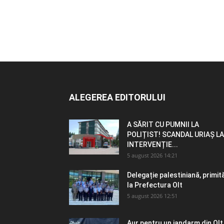
ALEGEREA EDITORULUI
A SĂRIT CU PUMNII LA
POLIȚIST! SCANDAL URIAȘ LA
INTERVENȚIE...
5 august 2026 14:21
Delegație palestiniană, primit
la Prefectura Olt
5 august 2026 12:51
Aur pentru un jandarm din Olt