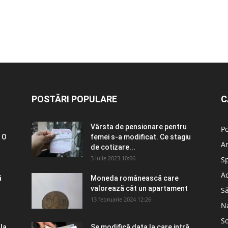
POSTĂRI POPULARE
C
Vârsta de pensionare pentru
Po
 O
femei s-a modificat. Ce stagiu
A
de cotizare...
3 iulie 2023 10:06
S
Ad
ă
Moneda românească care
valorează cât un apartament
S
13 februarie 2024 12:26
N
So
 la
Se modifică data la care intră