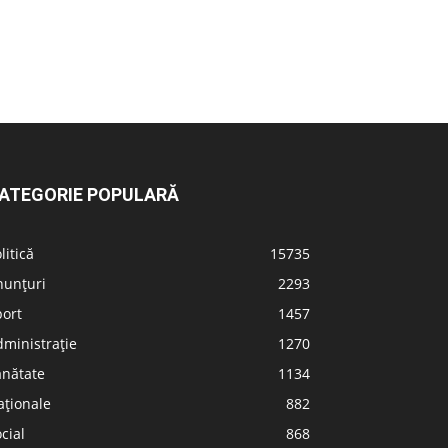
ATEGORIE POPULARĂ
litică
15735
nunțuri
2293
port
1457
ministrație
1270
ănătate
1134
aționale
882
cial
868