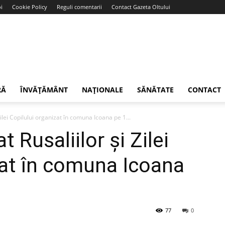
i
Cookie Policy
Reguli comentarii
Contact Gazeta Oltului
RĂ
ÎNVĂȚĂMÂNT
NAȚIONALE
SĂNĂTATE
CONTACT
ilei Copilului organizat în comuna Icoana pe 1...
 Rusaliilor și Zilei
zat în comuna Icoana
77
0