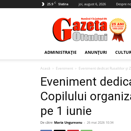
C
25.9
joi, august 6, 2026
Despre no
Slatina
Gazeta
Oltului
ADMINISTRAȚIE
ANUNȚURI
CULTU
Acasă
Eveniment
Eveniment dedicat Rusaliilor și Z
Eveniment dedicat
Copilului organi
pe 1 iunie
De către
Maria Ungureanu
-
26 mai 2026 10:34